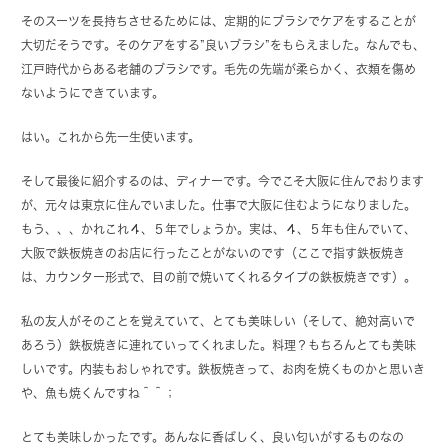
そのスーツを長持ちさせるためには、定期的にブラシでケアをすることが
大切だそうです。そのケアをする”良いブラシ”をもらえました。なんでも、
江戸時代からある老舗のブラシです。毛先の先端が柔らかく、衣類を傷め
ないようにできています。
はい。これから先一生使います。
そして最後に紹介するのは、ディナーです。今でこそ大阪に住んでおります
が、元々は東京に住んでいました。仕事で大阪に住むようになりました。
もう、、、かれこれ４、５年でしょうか。実は、４、５年も住んでいて、
大阪で鉄板焼きのお店に行ったことがないのです（ここで指す鉄板焼き
は、カウンター形式で、目の前で焼いてくれるタイプの鉄板焼きです）。
私の友人がそのことを覚えていて、とても美味しい（そして、絶対高いで
あろう）鉄板焼きに連れていってくれました。料理？もちろんとても美味
しいです。内装もおしゃれです。鉄板焼きって、お肉を焼くものかと思いき
や、魚も焼くんですね＾＾；
とても美味しかったです。あんなに香ばしく、良い匂いがするものなの