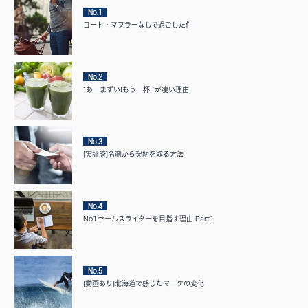
No.1
コート・マフラーなしで過ごした件
No.2
“あーまずい!もう一杯!”が凄い理由
No.3
[実証済]名刺から契約を取る方法
No.4
No1セールスライターを目指す理由 Part1
No.5
[動画あり]北海道で感じたマーケの変化