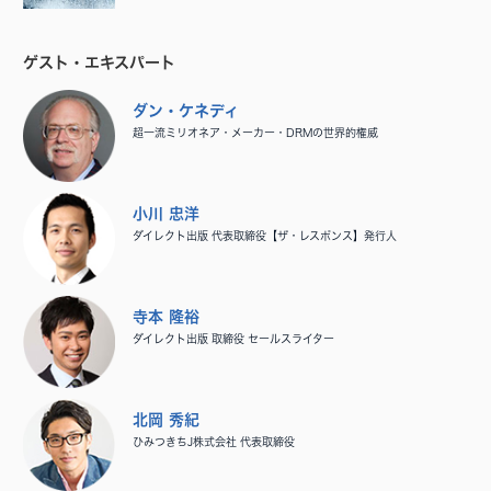
ゲスト・エキスパート
ダン・ケネディ
超一流ミリオネア・メーカー・DRMの世界的権威
小川 忠洋
ダイレクト出版 代表取締役【ザ・レスポンス】発行人
寺本 隆裕
ダイレクト出版 取締役 セールスライター
北岡 秀紀
ひみつきちJ株式会社 代表取締役