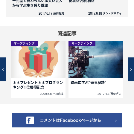
一発屋で終わらないお笑い芸人
総収益vs純利益
から学ぶ生き残り戦略
2017.6.17 藤岡将貴
2017.6.18 ダン・ケネディ
関連記事
マーケティング
マーケティング
マ
＊＊プレゼント＊＊ブログラン
映画に学ぶ”売る秘訣”
最
キング1位獲得記念
西埜巧祐
2009.6.8 小川忠洋
2017.4.3 西埜巧祐