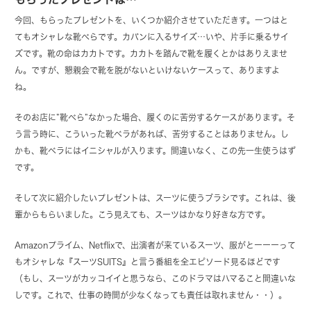
今回、もらったプレゼントを、いくつか紹介させていただきす。一つはと
てもオシャレな靴べらです。カバンに入るサイズ…いや、片手に乗るサイ
ズです。靴の命はカカトです。カカトを踏んで靴を履くとかはありえませ
ん。ですが、懇親会で靴を脱がないといけないケースって、ありますよ
ね。
そのお店に”靴べら”なかった場合、履くのに苦労するケースがあります。そ
う言う時に、こういった靴ベラがあれば、苦労することはありません。し
かも、靴ベラにはイニシャルが入ります。間違いなく、この先一生使うはず
です。
そして次に紹介したいプレゼントは、スーツに使うブラシです。これは、後
輩からもらいました。こう見えても、スーツはかなり好きな方です。
Amazonプライム、Netflixで、出演者が来ているスーツ、服がとーーーって
もオシャレな『スーツSUITS』と言う番組を全エピソード見るほどです
（もし、スーツがカッコイイと思うなら、このドラマはハマること間違いな
しです。これで、仕事の時間が少なくなっても責任は取れません・・）。