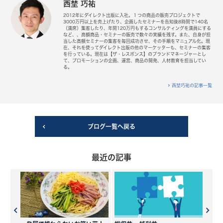
西埜 巧祐
2012年にダイレクト出版に入社。１つの商品の販売プロジェクトで
3000万円以上を売上げたり、企画したセミナーを告知後8時間で140名
（満席）集客したり、年間120万円もするコンサルティングを満員にする
など、、高額商品・セミナーの販売で数々の実績を残す。また、自身が担
当した高額セミナーの集客を毎回成功させ、その手順をマニュアル化。現
在、それを使ってダイレクト出版の他のマーケッターも、セミナーの集客
を行っている。現在は【ザ・レスポンス】のブランドマネージャーとし
て、プロモーションの企画、運営、商品の開発、人材教育を担当してい
る。
西埜巧祐の記事一覧
ブログ一覧へ戻る
最近の記事