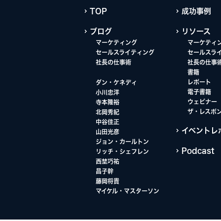
TOP
成功事例
ブログ
リソース
マーケティング
マーケティ
セールスライティング
セールスラ
社長の仕事術
社長の仕事
書籍
レポート
ダン・ケネディ
電子書籍
小川忠洋
ウェビナー
寺本隆裕
ザ・レスポ
北岡秀紀
中谷佳正
イベントレ
山田光彦
ジョン・カールトン
Podcast
リッチ・シェフレン
西埜巧祐
昌子幹
藤岡将貴
マイケル・マスターソン