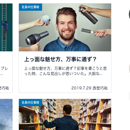
社長の仕事術
上っ面な魅せ方、万事に通ず？
ンプレ
上っ面な魅せ方、万事に通ず？記事を書こうと思
.
った時、こんな見出しが思いついた。大胆な...
西埜巧祐
2019.7.29 西埜巧祐
社長の仕事術