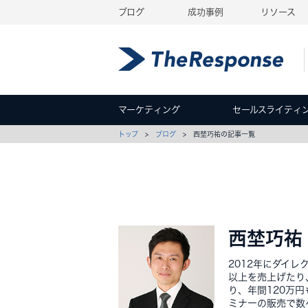
ブログ
成功事例
リソース
マーケティング
セールスライティ
トップ
>
ブログ
> 西埜巧祐の記事一覧
西埜巧祐
2012年にダイレ
以上を売上げたり
り、年間120万
ミナーの販売で数