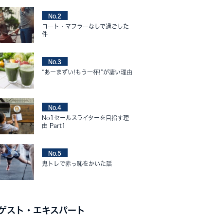
No.2
コート・マフラーなしで過ごした
件
No.3
“あーまずい!もう一杯!”が凄い理由
No.4
No1セールスライターを目指す理
由 Part1
No.5
鬼トレで赤っ恥をかいた話
ゲスト・エキスパート