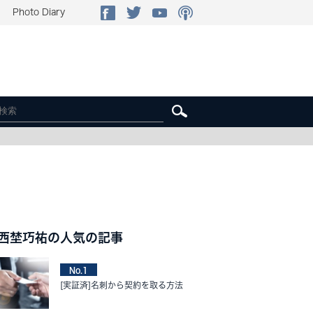
Photo Diary
西埜巧祐の人気の記事
No.1
[実証済]名刺から契約を取る方法