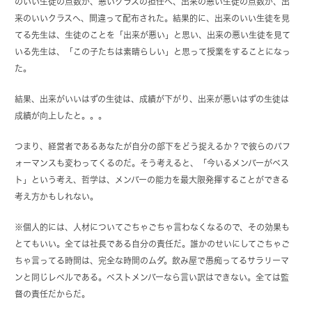
のいい生徒の点数が、悪いクラスの担任へ、出来の悪い生徒の点数が、出
来のいいクラスへ、間違って配布された。結果的に、出来のいい生徒を見
てる先生は、生徒のことを「出来が悪い」と思い、出来の悪い生徒を見て
いる先生は、「この子たちは素晴らしい」と思って授業をすることになっ
た。
結果、出来がいいはずの生徒は、成績が下がり、出来が悪いはずの生徒は
成績が向上したと。。。
つまり、経営者であるあなたが自分の部下をどう捉えるか？で彼らのパフ
ォーマンスも変わってくるのだ。そう考えると、「今いるメンバーがベス
ト」という考え、哲学は、メンバーの能力を最大限発揮することができる
考え方かもしれない。
※個人的には、人材についてごちゃごちゃ言わなくなるので、その効果も
とてもいい。全ては社長である自分の責任だ。誰かのせいにしてごちゃご
ちゃ言ってる時間は、完全な時間のムダ。飲み屋で愚痴ってるサラリーマ
ンと同じレベルである。ベストメンバーなら言い訳はできない。全ては監
督の責任だからだ。