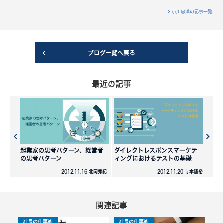
小川忠洋の記事一覧
ブログ一覧へ戻る
最近の記事
起業家の思考パターン、経営者
ダイレクトレスポンスマーケテ
の思考パターン
ィングにおけるテストの基礎
2012.11.16 北岡秀紀
2012.11.20 寺本隆裕
関連記事
社長の仕事術
社長の仕事術
社