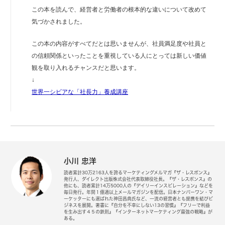
この本を読んで、経営者と労働者の根本的な違いについて改めて
気づかされました。
この本の内容がすべてだとは思いませんが、社員満足度や社員と
の信頼関係といったことを重視している人にとっては新しい価値
観を取り入れるチャンスだと思います。
↓
世界一シビアな「社長力」養成講座
小川 忠洋
読者累計30万2163人を誇るマーケティングメルマガ『ザ・レスポンス』
発行人、ダイレクト出版株式会社代表取締役社長。『ザ・レスポンス』の
他にも、読者累計14万5000人の『デイリーインスピレーション』などを
毎日発行。年間１億通以上メールマガジンを配信。日本ナンバーワン・マ
ーケッターにも選ばれた神田昌典氏など、一流の経営者とも提携を結びビ
ジネスを展開。著書に『自分を不幸にしない13の習慣』『フリーで利益
を生み出す４５の鉄則』『インターネットマーケティング最強の戦略』が
ある。