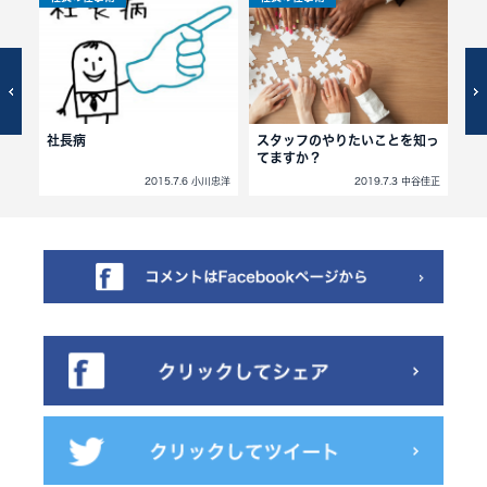
の話
社長病
スタッフのやりたいことを知っ
反
てますか？
北岡秀紀
2015.7.6 小川忠洋
2019.7.3 中谷佳正