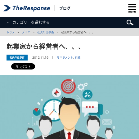
ブログ
カテゴリーを選択する
トップ
>
ブログ
>
社長の仕事術
> 起業家から経営者へ、、、
起業家から経営者へ、、、
社長の仕事術
2012.11.19 ｜
マネジメント
,
組織