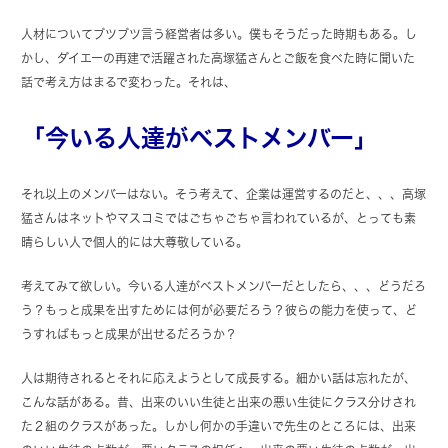
人材についてブツブツ言う経営者は多い。僕もそうだった時期もある。し
かし、ダイエーの再建で活躍された高塚猛さんとご飯を食べた時に聞いた
話で考え方はまるで変わった。それは、
「今いる人達がベストメンバー」
それ以上のメンバーはない。そう考えて、企業は運営するのだと、、、高塚
猛さんはネットやマスコミではごちゃごちゃ言われているが、とっても素
晴らしい人で個人的には大尊敬している。
考えてみて欲しい。今いる人達がベストメンバーだとしたら、、、どうだろ
う？もっと成果を出すためには何が必要だろう？彼らの能力を使って、ど
うすればもっと成果が出せるだろうか？
人は期待されるとそれに応えようとして成長する。細かい話は忘れたが、
こんな話がある。昔、出来のいい生徒と出来の悪い生徒にクラス分けされ
た２組のクラスがあった。しかし何かの手違いで先生のところには、出来