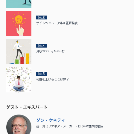
No.3
サイト:リニューアル＆正解発表
No.4
月収3000円から8桁
No.5
利益を上げることは罪？
ゲスト・エキスパート
ダン・ケネディ
超一流ミリオネア・メーカー・DRMの世界的権威