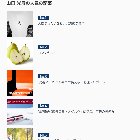
山田 光彦の人気の記事
No.1
大成功したいなら、バカになれ？
No.2
コンテキスト
No.3
[実践データ]メルマガで使える、心理トリガー５
No.4
[事例]現代広告の父・オグルヴィに学ぶ、広告の書き方
No.5