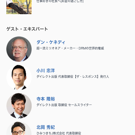
仕事好きの社長へ[お盆の過ごし方]
ゲスト・エキスパート
ダン・ケネディ
超一流ミリオネア・メーカー・DRMの世界的権威
小川 忠洋
ダイレクト出版 代表取締役【ザ・レスポンス】発行人
寺本 隆裕
ダイレクト出版 取締役 セールスライター
北岡 秀紀
ひみつきちJ株式会社 代表取締役