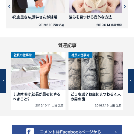
祝.山里さん,蒼井さんが結婚…
強みを見つける意外な方法
2019.6.10 西埜巧祐
2019.6.14 北岡秀紀
関連記事
社長の仕事術
社長の仕事術
社
↓連休明け,社長が最初にやる
どっち派？お金にまつわる４人
仕
べきこと?
の男の話
北岡秀紀
2016.10.11 山田 光彦
2016.7.19 山田 光彦