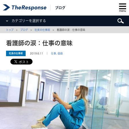
ブログ
カテゴリーを選択する
トップ
>
ブログ
>
社長の仕事術
> 看護師の涙：仕事の意味
看護師の涙：仕事の意味
社長の仕事術
2019.6.11 ｜
仕事
,
価値