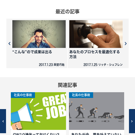
最近の記事
“こんな”ので成果は出る
あなたのプロセスを最適化する
方法
2017.1.23 西埜巧祐
2017.1.25 リッチ・シェフレン
関連記事
社長の仕事術
社長の仕事術
マ
ず？
GW10連休ってヤバくない?
あなたが今、夢を叶えていない
i