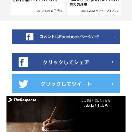
最大の理由
西埜巧祐
2019.4.30 山田 光彦
2017.2.22 リッチ・シェフレン
この記事が気に入ったら
いいね！しよう