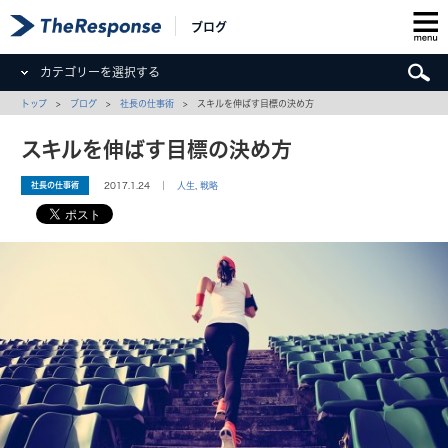
ブログ
カテゴリーを選択する
トップ
>
ブログ
>
社長の仕事術
> スキルを伸ばす目標の決め方
スキルを伸ばす目標の決め方
社長の仕事術
2017.1.24 ｜
人生
,
戦略