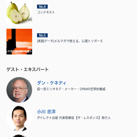
No.4
コンテキスト
No.5
[実践データ]メルマガで使える、心理トリガー５
ゲスト・エキスパート
ダン・ケネディ
超一流ミリオネア・メーカー・DRMの世界的権威
小川 忠洋
ダイレクト出版 代表取締役【ザ・レスポンス】発行人