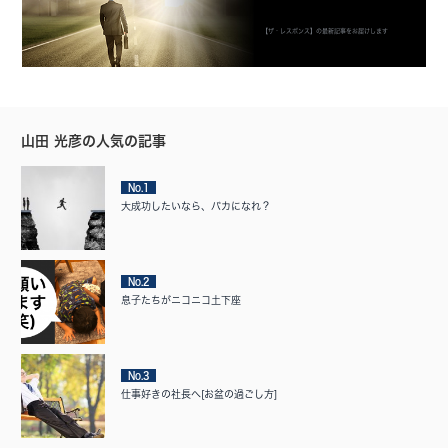
【ザ・レスポンス】の最新記事をお届けします
山田 光彦の人気の記事
No.1
大成功したいなら、バカになれ？
No.2
息子たちがニコニコ土下座
No.3
仕事好きの社長へ[お盆の過ごし方]