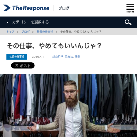
ブログ
カテゴリーを選択する
トップ
>
ブログ
>
社長の仕事術
> その仕事、やめてもいいんじゃ？
その仕事、やめてもいいんじゃ？
社長の仕事術
2019.4.1 ｜
成功哲学･思考法
,
行動