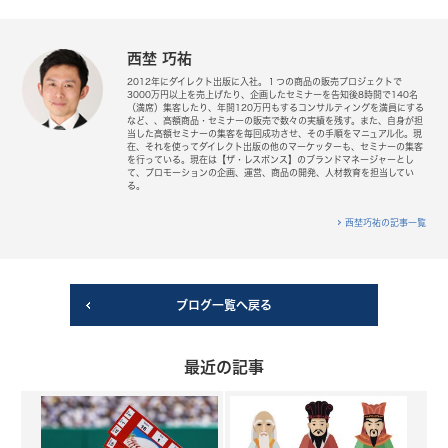
西埜 巧祐
2012年にダイレクト出版に入社。１つの商品の販売プロジェクトで
3000万円以上を売上げたり、企画したセミナーを告知後8時間で140名
（満席）集客したり、年間120万円もするコンサルティングを満員にする
など、、高額商品・セミナーの販売で数々の実績を残す。また、自身が担
当した高額セミナーの集客を毎回成功させ、その手順をマニュアル化。現
在、それを使ってダイレクト出版の他のマーケッターも、セミナーの集客
を行っている。現在は【ザ・レスポンス】のブランドマネージャーとし
て、プロモーションの企画、運営、商品の開発、人材教育を担当してい
る。
西埜巧祐の記事一覧
ブログ一覧へ戻る
最近の記事