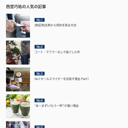
西埜巧祐の人気の記事
No.1
[実証済]名刺から契約を取る方法
No.2
コート・マフラーなしで過ごした件
No.3
No1セールスライターを目指す理由 Part1
No.4
“あーまずい!もう一杯!”が凄い理由
No.5