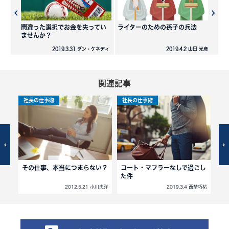
間違った選択でお金を失ってい
ライターのための孫子の兵法
ませんか？
2019.3.31 ダン・ケネディ
2019.4.2 山田 光彦
関連記事
社長の仕事術
社長の仕事術
社
その仕事、本当につまらない？
コート・マフラーなしで過ごし
成
た件
西埜巧祐
2012.5.21 小川忠洋
2019.3.4 西埜巧祐