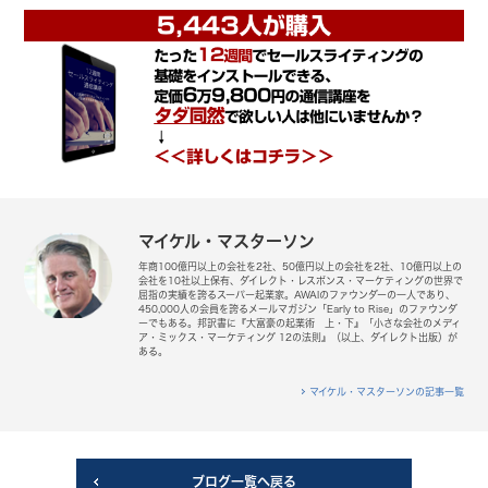
マイケル・マスターソン
年商100億円以上の会社を2社、50億円以上の会社を2社、10億円以上の
会社を10社以上保有、ダイレクト・レスポンス・マーケティングの世界で
屈指の実績を誇るスーパー起業家。AWAIのファウンダーの一人であり、
450,000人の会員を誇るメールマガジン「Early to Rise」のファウンダ
ーでもある。邦訳書に『大富豪の起業術 上・下』「小さな会社のメディ
ア・ミックス・マーケティング 12の法則』（以上、ダイレクト出版）が
ある。
マイケル・マスターソンの記事一覧
ブログ一覧へ戻る