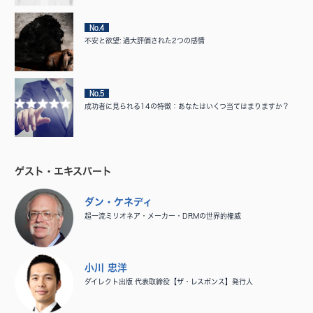
No.4
不安と欲望: 過大評価された2つの感情
No.5
成功者に見られる14の特徴：あなたはいくつ当てはまりますか？
ゲスト・エキスパート
ダン・ケネディ
超一流ミリオネア・メーカー・DRMの世界的権威
小川 忠洋
ダイレクト出版 代表取締役【ザ・レスポンス】発行人