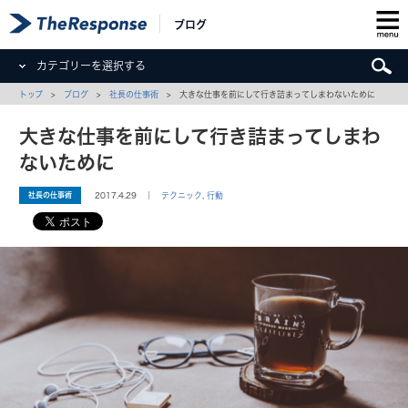
ブログ
カテゴリーを選択する
トップ
>
ブログ
>
社長の仕事術
> 大きな仕事を前にして行き詰まってしまわないために
大きな仕事を前にして行き詰まってしまわ
ないために
社長の仕事術
2017.4.29 ｜
テクニック
,
行動