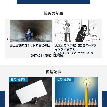
最近の記事
売上目標にコミットする男の話
大流行のポケモンGOをマーケテ
ィングに活かそう
2017.4.30 ニセ・ダン・ケネディのニセ
2017.4.28 北岡秀紀
DRM講座
関連記事
社長の仕事術
社長の仕事術
社