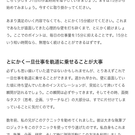
ころで少しずつ1日の作業時間を増やしていきましょう。まずは15分から
始めてみましょう。今すぐに取り掛かってください。
あまり満足のいく内容でなくても、とにかく15分続けてください。これま
であなたが直面してきた心理的な壁を打ち砕くまで、とにかく続けましょ
う。ここでのポイントは、毎日の仕事量を15分に抑えることです。15分と
いう短い時間なら、無理なく続けることができるはずです。
とにかく一旦仕事を軌道に乗せることが大事
必ずしも思い描いていた道ではないかもしれませんが、とりあえずこれで
一旦仕事を軌道に乗せることができます。遅かれ早かれ、壁に直面してい
た頃に待ち望んでいたあのインスピレーションが、突如として沸いてくる
瞬間が訪れるでしょう。この瞬間は必ずやってきます。そしてその時、面倒
なタスク（思考、企画、リサーチなど）の大部分は、すでに片付けてしま
っていることに気付くのです。
数年前、私の兄がこのテクニックを勧めてくれました。彼は大きな執筆プ
ロジェクトをこのテクニックを使ってやり遂げたのです。私自身もこれま
で、執筆、企画、研究、そして特に評論活動にこの方法を利用しました