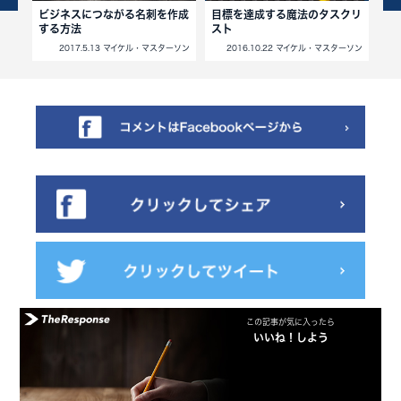
入れ
ビジネスにつながる名刺を作成
目標を達成する魔法のタスクリ
な
する方法
スト
藤岡将貴
2017.5.13 マイケル・マスターソン
2016.10.22 マイケル・マスターソン
この記事が気に入ったら
いいね！しよう