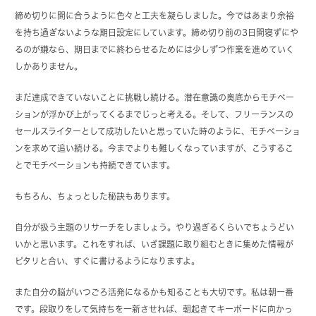
締め切りに間に合うように色々と工夫を凝らしました。今ではあまり余裕
を持ち過ぎないような期日設定にしています。締め切り前の3日間寝ずにや
るのが嫌なら、期日までに終わらせるためには少しずつ作業を進めていく
しかありません。
まだ達成できていないことに挑戦し続ける。潜在意識の奥底からモチベー
ションが浮かび上がってくるまでじっと考える。そして、フリーランスの
セールスライターとして成功したいと思っていた時のように、モチベーショ
ンを求めて追い続ける。今までよりも難しくなっていますが、こうするこ
とでモチベーションも持続できています。
もちろん、ちょっとした秘訣もあります。
自分が扱う主題のリサーチをしましょう。やり過ぎるくらいでちょうどい
いかと思います。これをすれば、いざ課題に取り組むときに集めた情報が
ピタリと合い、すぐに書けるようになりますよ。
また自分の脳がいつごろ活発になるかも知ることも大切です。私は朝一番
です。段取りをして気持ちを一新させれば、朝起きてキーボードに向かっ