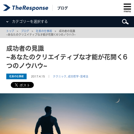
ブログ
カテゴリーを選択する
トップ
>
ブログ
>
社長の仕事術
> 成功者の見識
~あなたのクリエイティブな才能が花開く6つのノウハウ~
成功者の見識
~あなたのクリエイティブな才能が花開く6
つのノウハウ~
社長の仕事術
2017.4.15 ｜
テクニック
,
成功哲学･思考法