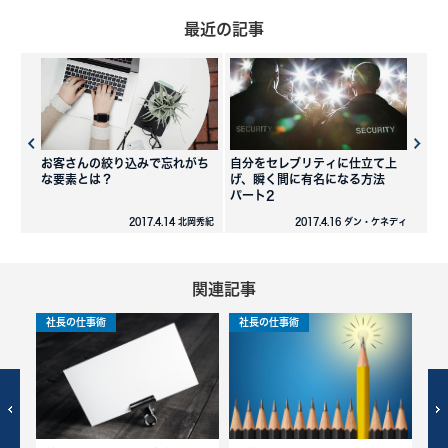
最近の記事
お客さんの絞り込みで忘れがち
自分をセレブリティに仕立て上
な要素とは？
げ、瞬く間に有名になる方法
パート2
2017.4.14 北岡秀紀
2017.4.16 ダン・ケネディ
関連記事
社長の仕事術
社長の仕事術
社