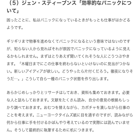
（５）ジェン・スティーブンス「効率的なパニックにつ
いて」
困ったことに、私はパニックになっているときがもっとも仕事がはかどる
ようです。
ギリギリまで物事を進めなくてパニックになるという意味ではないのです
が、知らない人から見ればそれが原因でパニックになっているように見え
るかもしれません。まずはとりあえず聞いてくれそうな人にこうつぶやき
ます。「木曜日までにこの仕事を終わらないといけないのに見当がつかな
い。新しいアイディアが欲しい。どうやったら片付くだろう。徹夜になりそ
うだ…。」こうして自ら一種のパニック状態を作り出します。
あらかじめしっかりとリサーチはしておき、資料も集めておきます。必要
な人と話もしておきます。文献をたくさん読み、自分の意見の根拠もしっ
かり調べておきます。おむつを替えながら、カボチャを潰しながら仕事の
ことを考えます。ニューヨークタイムズ紙に目を通すのですが、読みながら
何から仕事に手を付けるかぼんやり考えているので実際には読んでいませ
ん。そうして最終的に執筆するために机につきます。