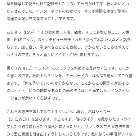
章を縮写して焼き付けて記録をしたもの）で一日かけて探し続けないとい
けませんでした。インターネットのおかげで、今では時間を要せず簡単に
関連する記事を閲覧することができます。
話し合う（RAP）：その道の第一人者、顧客、そしてあなたがニュース番
組「60ミニッツ」のインタビューを任されたら会ってみたい人などと話を
します。話し合い、学ぶべきところを吸収し、分からないところは教えて
もらうのです。きっと新しいアイディアが生まれますよ。
書く（WRITE）：ライターのスランプを打破する最適な方法です。とにか
く書くのです。紙の上ならペンを、キーボードの上なら指を動かしてこう書
きます。「何を書いていいのか分からない。ここからこの問題に対処する
には・・・」いつの間にかあなたの頭の中には、不満ではなくインスピレ
ーションが湧いてくるはずです。
これらの方法を試してみて上手くいかない場合、私はシャワー
（SHOWER）を浴びます。本当ですよ。他のライターも散歩したりドライ
ブしたり釣りに行ったりお風呂に入ったりと、リラックスできる方法を試
みて潜在意識を引き出すようにしているそうです。私にはその手段がいつも