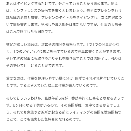
あとはタイピングするだけです。分かっていることから始めます。例え
ば、カンファレンスの宣伝文を書くとしましょう。最初にプレゼンを行う
講師陣の名前と肩書、プレゼンのタイトルをタイピングし、次に内容につ
いて箇条書きします。見出しや導入部分はまだないですが、仕事の大部分
はこれで終了したも同然です。
補足が欲しい場合は、次にその部分を執筆します。1つ1つの分量が少な
く、1つのアイディアに焦点を当てているので簡単に書くことができます。
そして次の記事にも取り掛かりそれを繰り返すことでほぼ終了し、残りは
その勢いで仕上げることができます。
重要なのは、作業を処理しやすい量に分け1回ずつそれぞれ片付けていくこ
とです。すると考えていた以上に作業が進んでいくのです。
そしてどういうわけか、私は午前5時が一番効率的に仕事をこなせるようで
す。6ヶ月になる子供がいるので、その時間が唯一集中できるからでしょ
う。それでも家族やご近所が起きる前にライティングの時間を数時間持つ
ことで、とても充実した気持ちになれるのです。