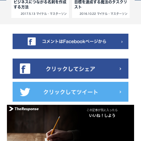
ビジネスにつながる名刺を作成
目標を達成する魔法のタスクリ
大
する方法
スト
っ
北岡秀紀
2017.5.13 マイケル・マスターソン
2016.10.22 マイケル・マスターソン
この記事が気に入ったら
いいね！しよう