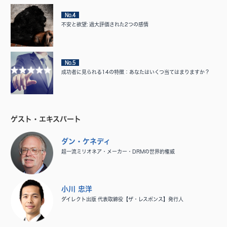
No.4
不安と欲望: 過大評価された2つの感情
No.5
成功者に見られる14の特徴：あなたはいくつ当てはまりますか？
ゲスト・エキスパート
ダン・ケネディ
超一流ミリオネア・メーカー・DRMの世界的権威
小川 忠洋
ダイレクト出版 代表取締役【ザ・レスポンス】発行人