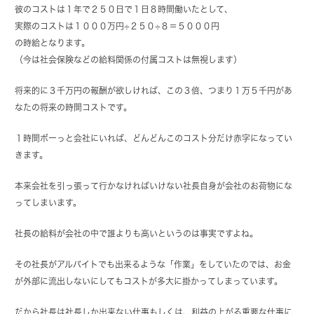
彼のコストは１年で２５０日で１日８時間働いたとして、
実際のコストは１０００万円÷２５０÷８＝５０００円
の時給となります。
（今は社会保険などの給料関係の付属コストは無視します）
将来的に３千万円の報酬が欲しければ、この３倍、つまり１万５千円があ
なたの将来の時間コストです。
１時間ボーっと会社にいれば、どんどんこのコスト分だけ赤字になってい
きます。
本来会社を引っ張って行かなければいけない社長自身が会社のお荷物にな
ってしまいます。
社長の給料が会社の中で誰よりも高いというのは事実ですよね。
その社長がアルバイトでも出来るような「作業」をしていたのでは、お金
が外部に流出しないにしてもコストが多大に掛かってしまっています。
だから社長は社長しか出来ない仕事もしくは、利益の上がる重要な仕事に