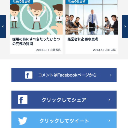
社長の仕事術
社長の仕事術
社
採用の時にすべきたったひとつ
経営者に必要な思考
経
の究極の質問
 その他
2015.8.11 北岡秀紀
2013.7.1 小川忠洋