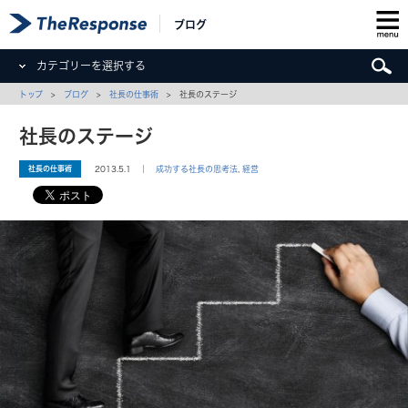
ブログ
カテゴリーを選択する
トップ
>
ブログ
>
社長の仕事術
> 社長のステージ
社長のステージ
社長の仕事術
2013.5.1 ｜
成功する社長の思考法
,
経営