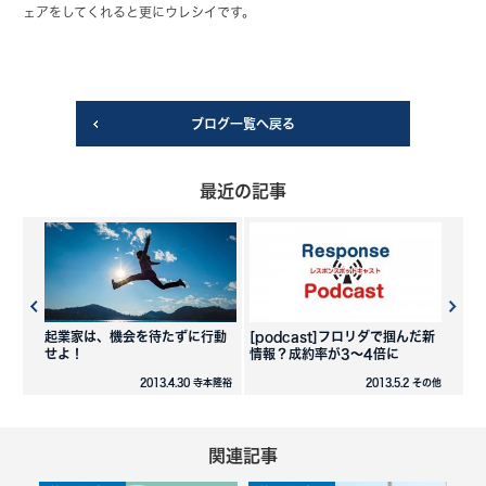
ェアをしてくれると更にウレシイです。
ブログ一覧へ戻る
最近の記事
起業家は、機会を待たずに行動
[podcast]フロリダで掴んだ新
せよ！
情報？成約率が3〜4倍に
2013.4.30 寺本隆裕
2013.5.2 その他
関連記事