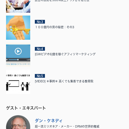
広告の反応を500%以上アップさせる方法
No.3
１００億円の男の秘密：その3
No.4
[GWビデオ6]億を稼ぐアフィリマーケティング
No.5
[VIDEO] ＊事例＊ 高くても集客できる整骨院
ゲスト・エキスパート
ダン・ケネディ
超一流ミリオネア・メーカー・DRMの世界的権威