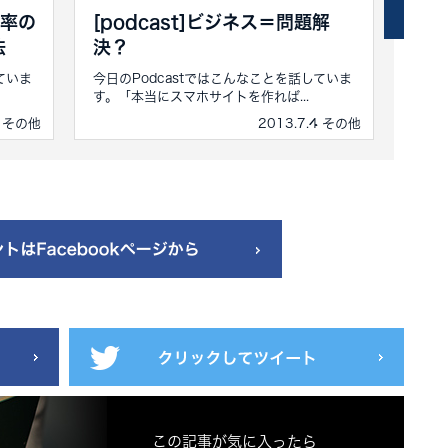
応率の
[podcast]ビジネス＝問題解
[p
法
決？
登
ていま
今日のPodcastではこんなことを話していま
今日の
す。「本当にスマホサイトを作れば...
マ？を
5 その他
2013.7.4 その他
この記事が気に入ったら