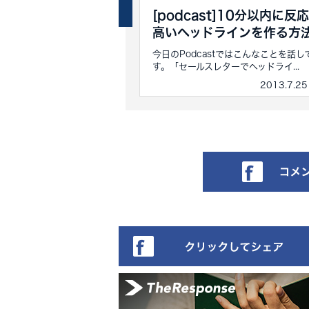
t]メルマガの解除率を
[podcast]10分以内に反
る方法
高いヘッドラインを作る方
stではこんなことを話していま
今日のPodcastではこんなことを話し
解除率を確実に下...
す。「セールスレターでヘッドライ...
2013.8.22 その他
2013.7.2