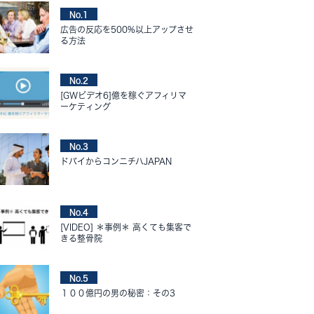
No.1
広告の反応を500%以上アップさせ
る方法
No.2
[GWビデオ6]億を稼ぐアフィリマ
ーケティング
No.3
ドバイからコンニチハJAPAN
No.4
[VIDEO] ＊事例＊ 高くても集客で
きる整骨院
No.5
１００億円の男の秘密：その3