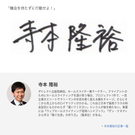
「機会を待たずに行動せよ！」
寺本 隆裕
ダイレクト出版取締役。セールスライター兼マーケター。クライアントの
ためにセールスライティングを請け負う場合、プロジェクト1件で、一流
企業のエリートサラリーマンの年収を軽く超える額をチャージ。さらにそ
こから売上からのロイヤリティがかかる。これほど日本で最高クラスの料
金設定にもかかわらず「書いてください」という人が後を絶たない。著書
には『ウェブセールスライティング習得ハンドブック』『ダン・ケネディ
から学ぶ「稼ぐ社長」の作り方』（集英社）がある。
寺本隆裕の記事一覧