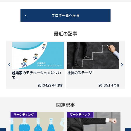
ブログ一覧へ戻る
最近の記事
起業家のモチベーションについ
社長のステージ
て...
2013.4.29 小川忠洋
2013.5.1 その他
関連記事
マーケティング
マーケティング
マ