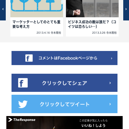
マーケッターとしてのとても重
ビジネス成功の敵は誰だ？（コ
失
要な考え方
イツは恐ろしい…）
間
寺本隆裕
2013.4.16 寺本隆裕
2013.3.26 寺本隆裕
この記事が気に入ったら
いいね！しよう