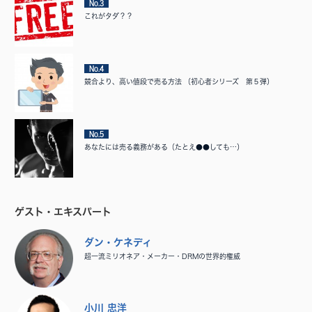
No.3
これがタダ？？
No.4
競合より、高い値段で売る方法 （初心者シリーズ 第５弾）
No.5
あなたには売る義務がある（たとえ●●しても…）
ゲスト・エキスパート
ダン・ケネディ
超一流ミリオネア・メーカー・DRMの世界的権威
小川 忠洋