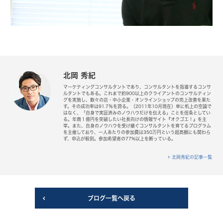
北岡 秀紀
マーケティングコンサルタントであり、コンサルタントを指導するコンサ
ルタントでもある。これまで約900以上のクライアントのコンサルティン
グを実施し、数々の店・中小企業・オンラインショップの売上改善を果た
す。その成功率は91.7％を誇る。（2011年10月現在）単に机上の空論で
はなく、「自身で実証済みのノウハウだけを伝える」ことを信条としてい
る。年商１億円を突破したい社長向けの情報サイト『オクゴエ！』を主
宰。また、自身のノウハウを受け継ぐコンサルタントを育てるプログラム
を主催しており、一人あたりの参加費は350万円という超高額にも関わら
ず、申込が殺到。参加希望者の77%以上を断っている。
北岡秀紀の記事一覧
ブログ一覧へ戻る