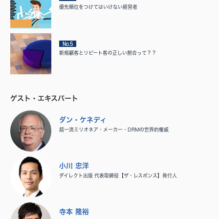
優先順位をつけてはいけない経営者
No.5
新規顧客とリピート客の正しい割合って？？
ゲスト・エキスパート
ダン・ケネディ
超一流ミリオネア・メーカー・DRMの世界的権威
小川 忠洋
ダイレクト出版 代表取締役【ザ・レスポンス】発行人
寺本 隆裕