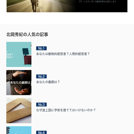
【ザ・レスポンス】の最新記事をお届けします
北岡秀紀の人気の記事
No.1
あなたは動物的経営者？人間的経営者？
No.2
あなたの義務は？
No.3
なぜ途上国に学校を建ててはいけないのか？
No.4