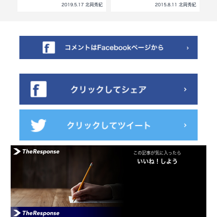
北岡秀紀
2019.5.17 北岡秀紀
2015.8.11 北岡秀紀
この記事が気に入ったら
いいね！しよう