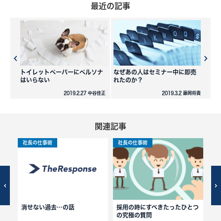
最近の記事
トイレットペーパーにペルソナ
なぜあの人はセミナー中に即売
はいらない
れたのか？
2019.2.27 中谷佳正
2019.3.2 藤岡将貴
関連記事
社長の仕事術
社長の仕事術
社
当た
消せない過去…の話
採用の時にすべきたったひとつ
数
の究極の質問
「