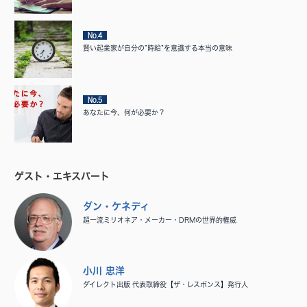
No.4
賢い起業家が自分の”時給”を意識する本当の意味
No.5
あなたに今、何が必要か？
ゲスト・エキスパート
ダン・ケネディ
超一流ミリオネア・メーカー・DRMの世界的権威
小川 忠洋
ダイレクト出版 代表取締役【ザ・レスポンス】発行人