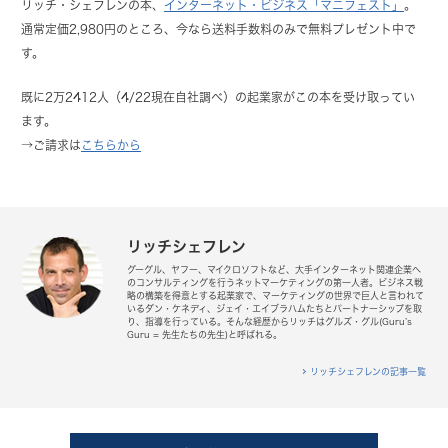
リッチ・シェフレンの本、
インターネット・ビジネス「マニフェスト」
。
通常定価2,980円のところ、今なら送料手数料のみで無料プレゼント中で
す。
既に2万2412人（4/22現在自社調べ）の起業家がこの本を受け取ってい
ます。
→ご請求は
こちらから
リッチシェフレン
グーグル、ヤフー、マイクロソフトなど、大手インターネット関連企業へ
のコンサルティングを行うネットマーケティングの第一人者。ビジネス戦
略の構築を得意とする起業家で、マーケティングの世界で巨人と言われて
いるダン・ケネディ、ジェイ・エイブラハムたちとパートナーシップを取
り、指導を行っている。そんな経歴からリッチはグルズ・グル(Guru’s
Guru = 先生たちの先生)と呼ばれる。
リッチシェフレンの記事一覧