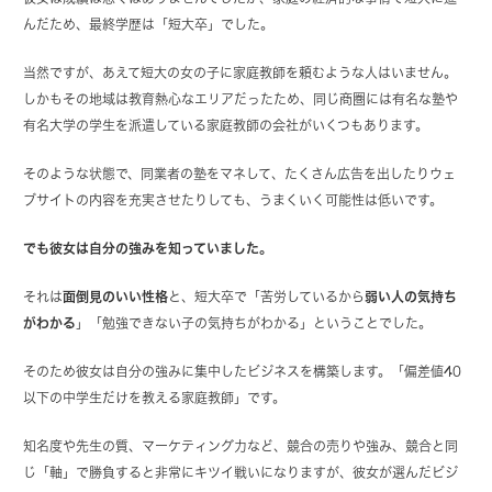
んだため、最終学歴は「短大卒」でした。
当然ですが、あえて短大の女の子に家庭教師を頼むような人はいません。
しかもその地域は教育熱心なエリアだったため、同じ商圏には有名な塾や
有名大学の学生を派遣している家庭教師の会社がいくつもあります。
そのような状態で、同業者の塾をマネして、たくさん広告を出したりウェ
ブサイトの内容を充実させたりしても、うまくいく可能性は低いです。
でも彼女は自分の強みを知っていました。
それは
面倒見のいい性格
と、短大卒で「苦労しているから
弱い人の気持ち
がわかる
」「勉強できない子の気持ちがわかる」ということでした。
そのため彼女は自分の強みに集中したビジネスを構築します。「偏差値40
以下の中学生だけを教える家庭教師」です。
知名度や先生の質、マーケティング力など、競合の売りや強み、競合と同
じ「軸」で勝負すると非常にキツイ戦いになりますが、彼女が選んだビジ