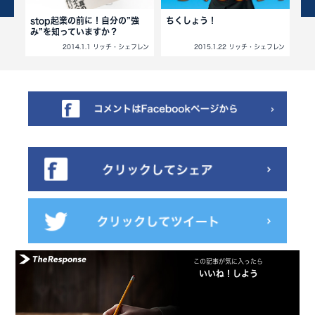
ステ
stop起業の前に！自分の”強
ちくしょう！
あ
み”を知っていますか？
正体
フレン
2014.1.1 リッチ・シェフレン
2015.1.22 リッチ・シェフレン
この記事が気に入ったら
いいね！しよう