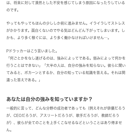
は、将来に対して漠然とした不安を感じてしまう原因になったりしている
のです。
やってもやってもほんの少ししか前に進みません。イライラしてストレス
がかかります。面白くないのでやる気はどんどん下がってしまいます。し
かも、より多く稼ぐには、より多く働かなければいけません…。
Pドラッカーはこう言いました。
「何ごとかをなし遂げるのは、強みによってである。弱みによって何かを
行うことはできない」「大半の人は、自分の強みを知らない。彼らに聞い
てみると、ポカーンとするか、自分の知っている知識を答える。それは間
違った答えである。」
あなたは自分の強みを知っていますか？
一般的に言って、どんな分野の成功者であっても（例えそれが俳優だろう
が、CEOだろうが、アスリートだろうが、歌手だろうが、教師だろう
が）、彼らが全てのことを上手くこなせるなどということはあり得ませ
ん。