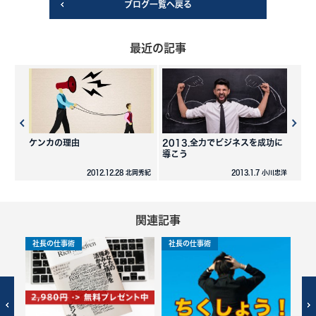
ブログ一覧へ戻る
最近の記事
ケンカの理由
2013.全力でビジネスを成功に
導こう
2012.12.28 北岡秀紀
2013.1.7 小川忠洋
関連記事
社長の仕事術
社長の仕事術
社