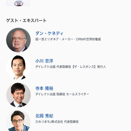
ゲスト・エキスパート
ダン・ケネディ
超一流ミリオネア・メーカー・DRMの世界的権威
小川 忠洋
ダイレクト出版 代表取締役【ザ・レスポンス】発行人
寺本 隆裕
ダイレクト出版 取締役 セールスライター
北岡 秀紀
ひみつきちJ株式会社 代表取締役