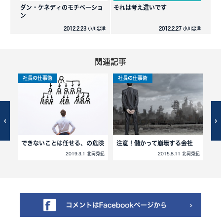
ダン・ケネディのモチベーショ
それは考え違いです
ン
2012.2.23 小川忠洋
2012.2.27 小川忠洋
関連記事
社長の仕事術
社長の仕事術
社
できないことは任せる、の危険
注意！儲かって崩壊する会社
リ
2019.3.1 北岡秀紀
2015.8.11 北岡秀紀
北岡秀紀