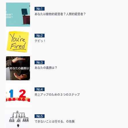
No.1
あなたは動物的経営者？人間的経営者？
No.2
クビっ！
No.3
あなたの義務は？
No.4
売上アップのための３つのステップ
No.5
できないことは任せる、の危険