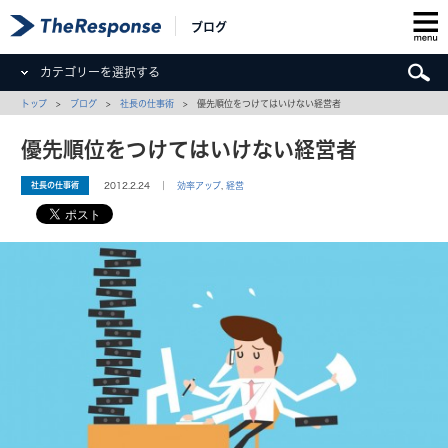
ブログ
カテゴリーを選択する
トップ
>
ブログ
>
社長の仕事術
> 優先順位をつけてはいけない経営者
優先順位をつけてはいけない経営者
社長の仕事術
2012.2.24 ｜
効率アップ
,
経営