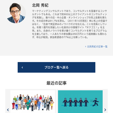
北岡 秀紀
マーケティングコンサルタントであり、コンサルタントを指導するコンサ
ルタントでもある。これまで約900以上のクライアントのコンサルティン
グを実施し、数々の店・中小企業・オンラインショップの売上改善を果た
す。その成功率は91.7％を誇る。（2011年10月現在）単に机上の空論で
はなく、「自身で実証済みのノウハウだけを伝える」ことを信条としてい
る。年商１億円を突破したい社長向けの情報サイト『オクゴエ！』を主
宰。また、自身のノウハウを受け継ぐコンサルタントを育てるプログラム
を主催しており、一人あたりの参加費は350万円という超高額にも関わら
ず、申込が殺到。参加希望者の77%以上を断っている。
北岡秀紀の記事一覧
ブログ一覧へ戻る
最近の記事