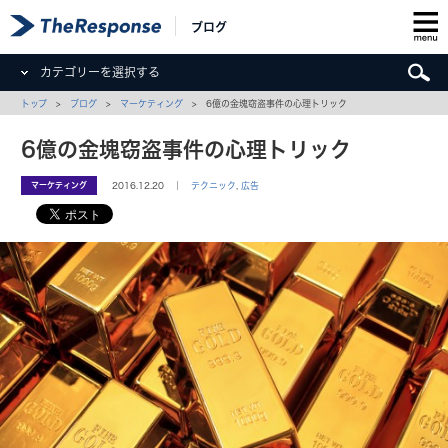
ブログ
カテゴリーを選択する
トップ
>
ブログ
>
マーケティング
> 6億の金塊窃盗事件の心理トリック
6億の金塊窃盗事件の心理トリック
マーケティング
2016.12.20 ｜
テクニック
,
広告