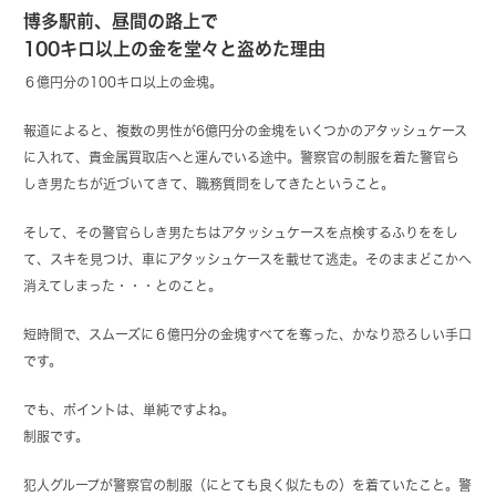
博多駅前、昼間の路上で
100キロ以上の金を堂々と盗めた理由
６億円分の100キロ以上の金塊。
報道によると、複数の男性が6億円分の金塊をいくつかのアタッシュケース
に入れて、貴金属買取店へと運んでいる途中。警察官の制服を着た警官ら
しき男たちが近づいてきて、職務質問をしてきたということ。
そして、その警官らしき男たちはアタッシュケースを点検するふりををし
て、スキを見つけ、車にアタッシュケースを載せて逃走。そのままどこかへ
消えてしまった・・・とのこと。
短時間で、スムーズに６億円分の金塊すべてを奪った、かなり恐ろしい手口
です。
でも、ポイントは、単純ですよね。
制服です。
犯人グループが警察官の制服（にとても良く似たもの）を着ていたこと。警