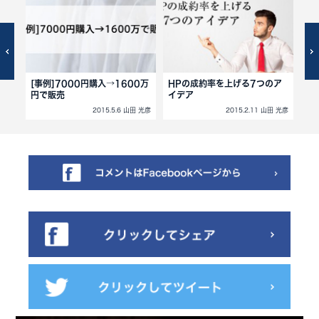
[事例]7000円購入→1600万
HPの成約率を上げる7つのア
暑
円で販売
イデア
田 光彦
2015.5.6 山田 光彦
2015.2.11 山田 光彦