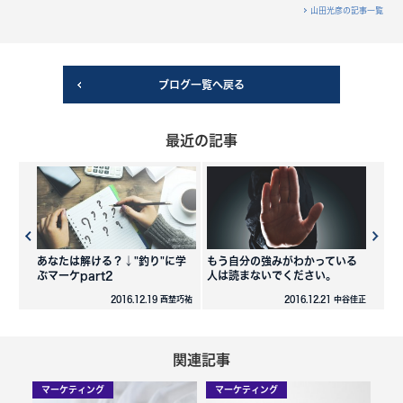
山田光彦の記事一覧
ブログ一覧へ戻る
最近の記事
あなたは解ける？↓"釣り"に学
もう自分の強みがわかっている
ぶマーケpart2
人は読まないでください。
2016.12.19 西埜巧祐
2016.12.21 中谷佳正
関連記事
マーケティング
マーケティング
マ