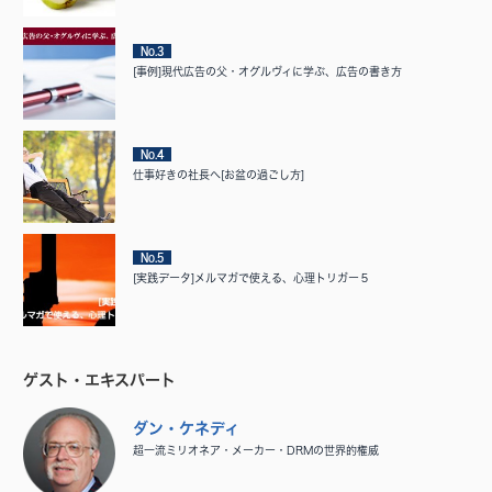
No.3
[事例]現代広告の父・オグルヴィに学ぶ、広告の書き方
No.4
仕事好きの社長へ[お盆の過ごし方]
No.5
[実践データ]メルマガで使える、心理トリガー５
ゲスト・エキスパート
ダン・ケネディ
超一流ミリオネア・メーカー・DRMの世界的権威