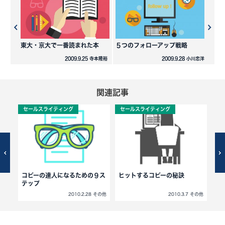
東大・京大で一番読まれた本
５つのフォローアップ戦略
2009.9.25 寺本隆裕
2009.9.28 小川忠洋
関連記事
セールスライティング
セールスライティング
セ
る方
コピーの達人になるための９ス
ヒットするコピーの秘訣
即
テップ
の
 その他
2010.2.28 その他
2010.3.7 その他