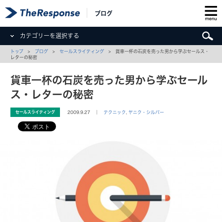
ブログ
カテゴリーを選択する
トップ
>
ブログ
>
セールスライティング
> 貨車一杯の石炭を売った男から学ぶセールス・
レターの秘密
貨車一杯の石炭を売った男から学ぶセール
ス・レターの秘密
セールスライティング
2009.9.27 ｜
テクニック
,
ヤニク・シルバー