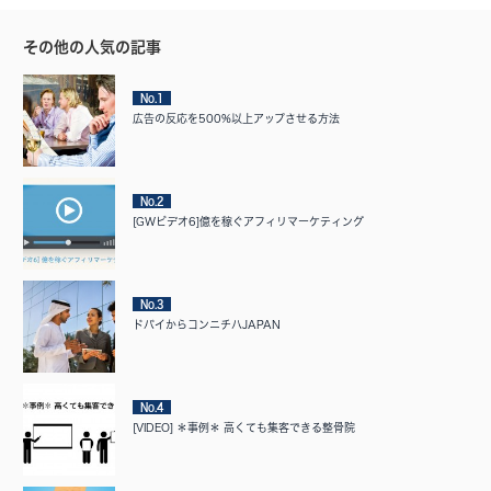
その他の人気の記事
No.1
広告の反応を500%以上アップさせる方法
No.2
[GWビデオ6]億を稼ぐアフィリマーケティング
No.3
ドバイからコンニチハJAPAN
No.4
[VIDEO] ＊事例＊ 高くても集客できる整骨院