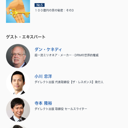
No.5
１００億円の男の秘密：その3
ゲスト・エキスパート
ダン・ケネディ
超一流ミリオネア・メーカー・DRMの世界的権威
小川 忠洋
ダイレクト出版 代表取締役【ザ・レスポンス】発行人
寺本 隆裕
ダイレクト出版 取締役 セールスライター