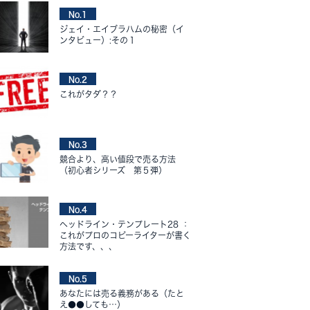
No.1
ジェイ・エイブラハムの秘密（イ
ンタビュー）:その１
No.2
これがタダ？？
No.3
競合より、高い値段で売る方法
（初心者シリーズ 第５弾）
No.4
ヘッドライン・テンプレート28 ：
これがプロのコピーライターが書く
方法です、、、
No.5
あなたには売る義務がある（たと
え●●しても…）