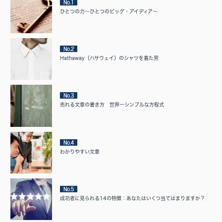
No.1
ひとつの力〜ひとつのビッグ・アイディア〜
No.2
Hathaway（ハサウェイ）のシャツを着た男
No.3
売れる文章の書き方 世界一シンプルな方程式
No.4
わかりやすい文章
No.5
成功者に見られる14の特徴：あなたはいくつ当てはまりますか？