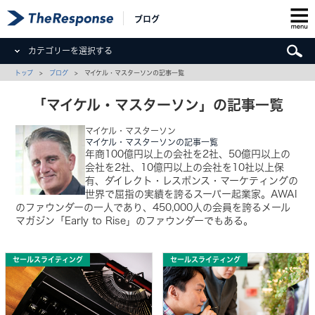
ブログ
カテゴリーを選択する
トップ
>
ブログ
> マイケル・マスターソンの記事一覧
「マイケル・マスターソン」の記事一覧
マイケル・マスターソン
マイケル・マスターソンの記事一覧
年商100億円以上の会社を2社、50億円以上の
会社を2社、10億円以上の会社を10社以上保
有、ダイレクト・レスポンス・マーケティングの
世界で屈指の実績を誇るスーパー起業家。AWAI
のファウンダーの一人であり、450,000人の会員を誇るメール
マガジン「Early to Rise」のファウンダーでもある。
セールスライティング
セールスライティング