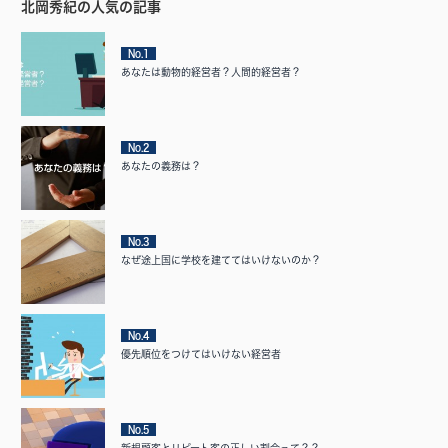
北岡秀紀の人気の記事
No.1
あなたは動物的経営者？人間的経営者？
No.2
あなたの義務は？
No.3
なぜ途上国に学校を建ててはいけないのか？
No.4
優先順位をつけてはいけない経営者
No.5