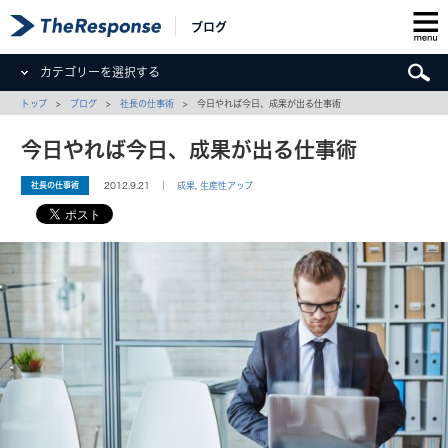
ブログ
カテゴリーを選択する
トップ
>
ブログ
>
社長の仕事術
> 今日やれば今日、成果が出る仕事術
今日やれば今日、成果が出る仕事術
社長の仕事術
2012.9.21 ｜
成果
,
生産性アップ