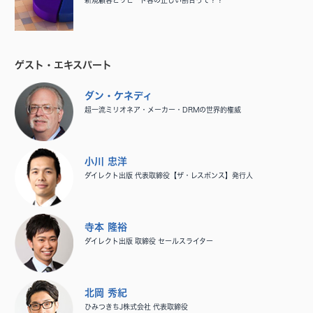
新規顧客とリピート客の正しい割合って？？
ゲスト・エキスパート
ダン・ケネディ
超一流ミリオネア・メーカー・DRMの世界的権威
小川 忠洋
ダイレクト出版 代表取締役【ザ・レスポンス】発行人
寺本 隆裕
ダイレクト出版 取締役 セールスライター
北岡 秀紀
ひみつきちJ株式会社 代表取締役