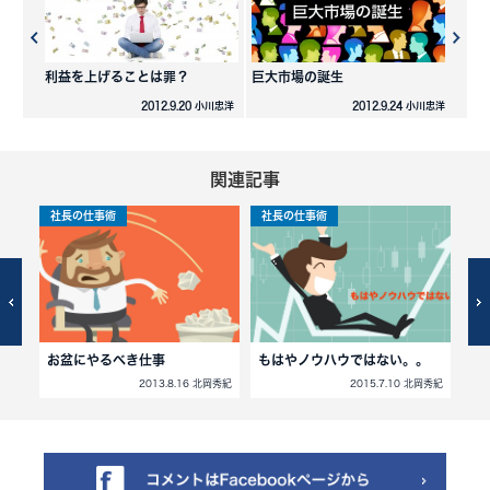
利益を上げることは罪？
巨大市場の誕生
2012.9.20 小川忠洋
2012.9.24 小川忠洋
関連記事
社長の仕事術
社長の仕事術
社
。
お盆にやるべき仕事
もはやノウハウではない。。
「
北岡秀紀
2013.8.16 北岡秀紀
2015.7.10 北岡秀紀