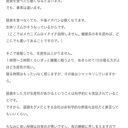
昼食を食べたら眠くなると言います。
でも、事実は違います。
昼食を食べなくても、午後イチバンは眠くなります。
生体リズムがそうなっているからです。
（ここではメカニズムはイチイチ説明しません。睡眠系の本を読めば、ど
こにでも書いてあることですので。）
そこで我慢しても、生産性は上がりません。
１時間〜３時間くらいずっと睡魔と戦うより、あきらめて15分寝る方がよ
ほど生産性が高い。
寝る時間はもったいなく感じますが、その後はシャッキリしていますか
ら。
昼寝をした方が生産性があがるということは科学的にも実証されているこ
とです。
ですから、昼寝をダメだとする会社は非科学的な野蛮な会社だと断言して
もいいくらい。
ちなみに長い昼寝は目覚めが悪いですし、夜の睡眠に差し支えますので