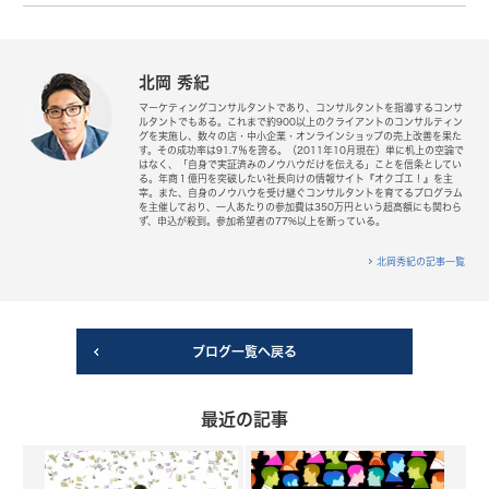
北岡 秀紀
マーケティングコンサルタントであり、コンサルタントを指導するコンサ
ルタントでもある。これまで約900以上のクライアントのコンサルティン
グを実施し、数々の店・中小企業・オンラインショップの売上改善を果た
す。その成功率は91.7％を誇る。（2011年10月現在）単に机上の空論で
はなく、「自身で実証済みのノウハウだけを伝える」ことを信条としてい
る。年商１億円を突破したい社長向けの情報サイト『オクゴエ！』を主
宰。また、自身のノウハウを受け継ぐコンサルタントを育てるプログラム
を主催しており、一人あたりの参加費は350万円という超高額にも関わら
ず、申込が殺到。参加希望者の77%以上を断っている。
北岡秀紀の記事一覧
ブログ一覧へ戻る
最近の記事