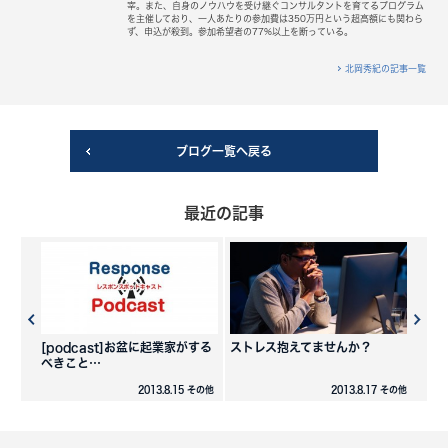
宰。また、自身のノウハウを受け継ぐコンサルタントを育てるプログラム
を主催しており、一人あたりの参加費は350万円という超高額にも関わら
ず、申込が殺到。参加希望者の77%以上を断っている。
北岡秀紀の記事一覧
ブログ一覧へ戻る
最近の記事
[podcast]お盆に起業家がする
ストレス抱えてませんか？
べきこと…
2013.8.15 その他
2013.8.17 その他