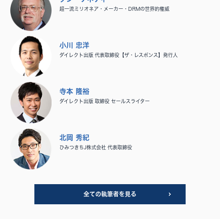
超一流ミリオネア・メーカー・DRMの世界的権威
小川 忠洋
ダイレクト出版 代表取締役【ザ・レスポンス】発行人
寺本 隆裕
ダイレクト出版 取締役 セールスライター
北岡 秀紀
ひみつきちJ株式会社 代表取締役
全ての執筆者を見る