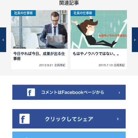
関連記事
社長の仕事術
社長の仕事術
社
。
今日やれば今日、成果が出る仕
もはやノウハウではない。。
「
事術
北岡秀紀
2012.9.21 北岡秀紀
2015.7.10 北岡秀紀