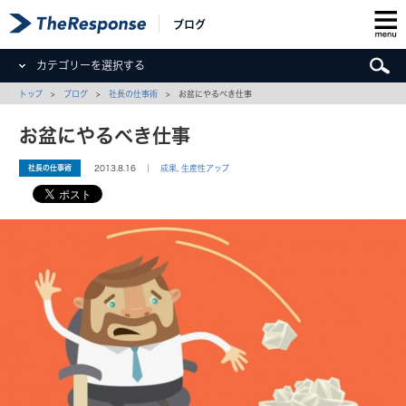
ブログ
カテゴリーを選択する
トップ
>
ブログ
>
社長の仕事術
> お盆にやるべき仕事
お盆にやるべき仕事
社長の仕事術
2013.8.16 ｜
成果
,
生産性アップ