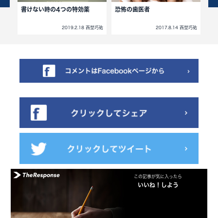
書けない時の4つの特効薬
恐怖の歯医者
セ
無
西埜巧祐
2019.2.18 西埜巧祐
2017.8.14 西埜巧祐
この記事が気に入ったら
いいね！しよう