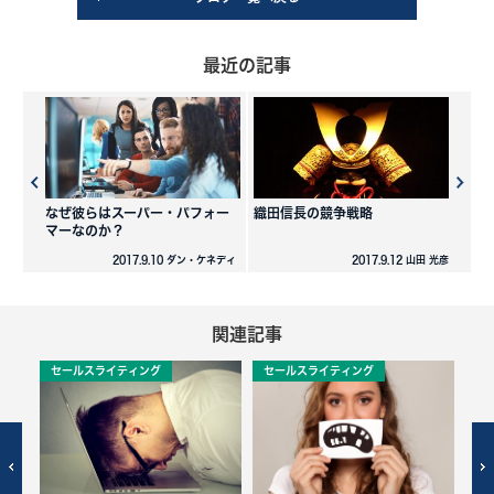
最近の記事
なぜ彼らはスーパー・パフォー
織田信長の競争戦略
マーなのか？
2017.9.10 ダン・ケネディ
2017.9.12 山田 光彦
関連記事
セールスライティング
セールスライティング
セ