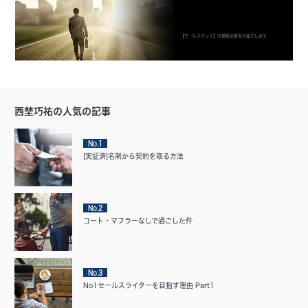
【ザ・レスポンス】の最新記事をお届けします
西埜巧祐の人気の記事
No.1
[実証済]名刺から契約を取る方法
No.2
コート・マフラーなしで過ごした件
No.3
No1セールスライターを目指す理由 Part1