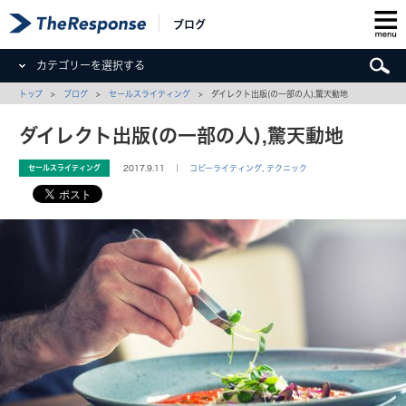
ブログ
カテゴリーを選択する
トップ
>
ブログ
>
セールスライティング
> ダイレクト出版(の一部の人),驚天動地
ダイレクト出版(の一部の人),驚天動地
セールスライティング
2017.9.11 ｜
コピーライティング
,
テクニック