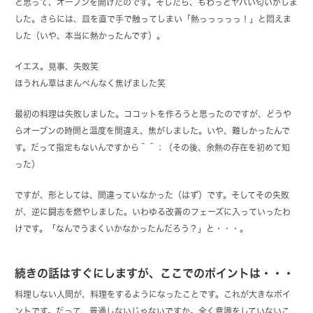
と思って、オーブンを開けたのです。そしたら、もわっとヤバい匂いがしま
した。さらには、皿を直で手で触ってしまい「熱っっっっっ！」と悶えま
した（いや、本当に熱かったんです）。
イエス。見事、失敗笑
ほうれん草はまんべんなく焦げました笑
最初の料理は失敗しました。ココットを作ろうと思ったのですが、どうや
らオーブンの時間と温度を間違え、焦がしました。いや、難しかったんで
す。だって指定もないんですから＾＾；（その後、余熱の存在を初めて知
った）
ですが、形としては、間違っていなかった（はず）です。そしてその失敗
が、逆に闘志を燃やしました。いわゆる改善のフェーズに入っていったわ
けです。「なんでうまくいかなかったんだろう？」と・・・。
続きの話はすぐにしますが、ここでのポイントは・・・
料理しない人間が、料理をするようになったことです。これが大きなポイ
ントです。だって、普通しないじゃないですか。全く意識をしていないこ