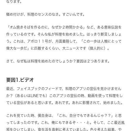
なります。
極め付けが、料理のセンスのなさ。すごいんです。
「オム焼きそばを作るのに、なぜか２時間かかる」など、ある意味伝説を
作っているのです。そんな私が料理を始めました。はっきり断言しましょ
う。これは、アポロ１１号が、月面着陸して、「この一歩は人類にとって
偉大な一歩だ」に匹敵するくらい、大ニュースです（個人的に）。
さて、なぜ私は料理を始めたのでしょうか？要因は２つあります。
要因1.ビデオ
最近、フェイスブックのフィードで、料理のアプリの宣伝を見かけません
か？（あるいはLINEでも）このアプリの宣伝の時、動画を使って料理をし
ている宣伝があると思います。あれです。あれに影響されて、始めました。
これを見ていた時、僕自身は、「これ、自分でもできるんじゃ？？」と思
ってしまったのです。これ、俺にもできるぞ・・・と。そして、ここ最近風
邪をひいてしまい、食生活を真剣に考えていました。色々考えた結果、や