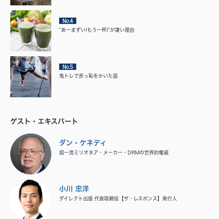
No.4
“あーまずい!もう一杯!”が凄い理由
No.5
鬼トレで赤っ恥をかいた話
ゲスト・エキスパート
ダン・ケネディ
超一流ミリオネア・メーカー・DRMの世界的権威
小川 忠洋
ダイレクト出版 代表取締役【ザ・レスポンス】発行人