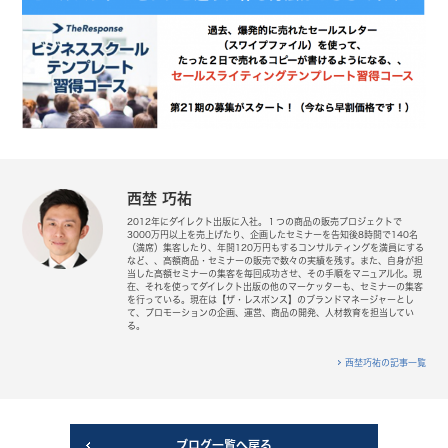
西埜 巧祐
2012年にダイレクト出版に入社。１つの商品の販売プロジェクトで
3000万円以上を売上げたり、企画したセミナーを告知後8時間で140名
（満席）集客したり、年間120万円もするコンサルティングを満員にする
など、、高額商品・セミナーの販売で数々の実績を残す。また、自身が担
当した高額セミナーの集客を毎回成功させ、その手順をマニュアル化。現
在、それを使ってダイレクト出版の他のマーケッターも、セミナーの集客
を行っている。現在は【ザ・レスポンス】のブランドマネージャーとし
て、プロモーションの企画、運営、商品の開発、人材教育を担当してい
る。
西埜巧祐の記事一覧
ブログ一覧へ戻る