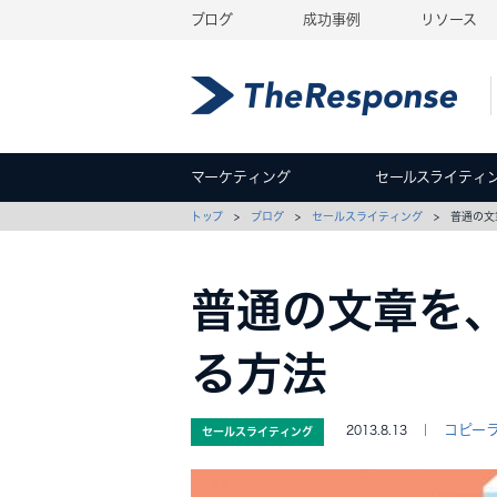
ブログ
成功事例
リソース
マーケティング
セールスライティ
トップ
>
ブログ
>
セールスライティング
> 普通の文
普通の文章を
る方法
コピー
2013.8.13 ｜
セールスライティング