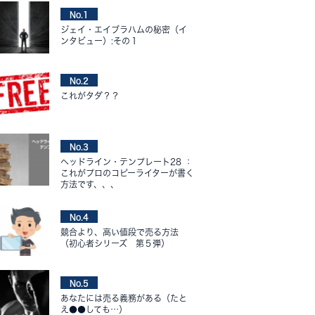
No.1
ジェイ・エイブラハムの秘密（イ
ンタビュー）:その１
No.2
これがタダ？？
No.3
ヘッドライン・テンプレート28 ：
これがプロのコピーライターが書く
方法です、、、
No.4
競合より、高い値段で売る方法
（初心者シリーズ 第５弾）
No.5
あなたには売る義務がある（たと
え●●しても…）