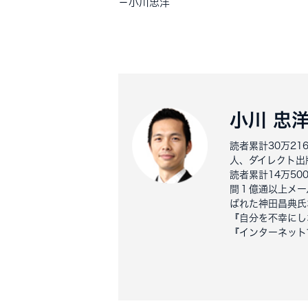
－
小川忠洋
小川 忠
読者累計30万2
人、ダイレクト出
読者累計14万5
間１億通以上メー
ばれた神田昌典氏
『自分を不幸にし
『インターネット