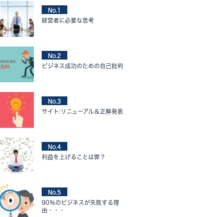
No.1
経営者に必要な思考
No.2
ビジネス成功のための自己批判
No.3
サイト:リニューアル＆正解発表
No.4
利益を上げることは罪？
No.5
90％のビジネスが失敗する理
由・・・