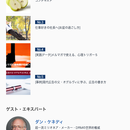
コンテキスト
No.3
仕事好きの社長へ[お盆の過ごし方]
No.4
[実践データ]メルマガで使える、心理トリガー５
No.5
[事例]現代広告の父・オグルヴィに学ぶ、広告の書き方
ゲスト・エキスパート
ダン・ケネディ
超一流ミリオネア・メーカー・DRMの世界的権威