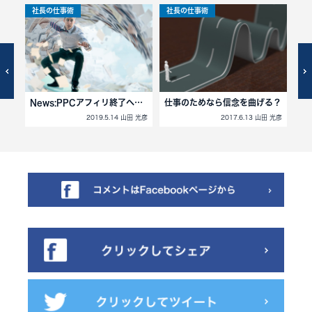
社長の仕事術
社長の仕事術
社
News:PPCアフィリ終了へ…
仕事のためなら信念を曲げる？
正
2019.5.14 山田 光彦
2017.6.13 山田 光彦
田 光彦