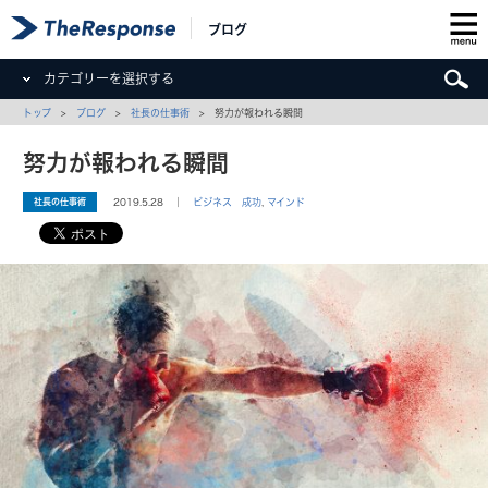
ブログ
カテゴリーを選択する
トップ
>
ブログ
>
社長の仕事術
> 努力が報われる瞬間
努力が報われる瞬間
社長の仕事術
2019.5.28 ｜
ビジネス 成功
,
マインド