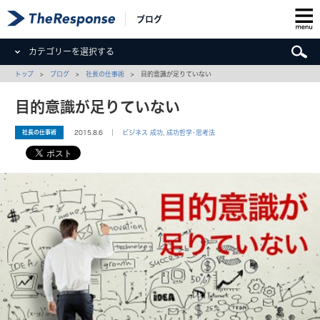
ブログ
カテゴリーを選択する
トップ
>
ブログ
>
社長の仕事術
> 目的意識が足りていない
目的意識が足りていない
社長の仕事術
2015.8.6 ｜
ビジネス 成功
,
成功哲学･思考法