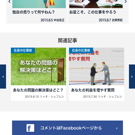
独自の売りって何やねん？
お盆こそ、この仕事をやろう
2015.8.5 中谷佳正
2015.8.7 北岡秀紀
関連記事
社長の仕事術
社長の仕事術
社
方法
あなたの問題の解決策はどこ？
あなたの利益を増やす質問
科
2015.9.10 リッチ・シェフレン
2015.7.30 リッチ・シェフレン
フレン