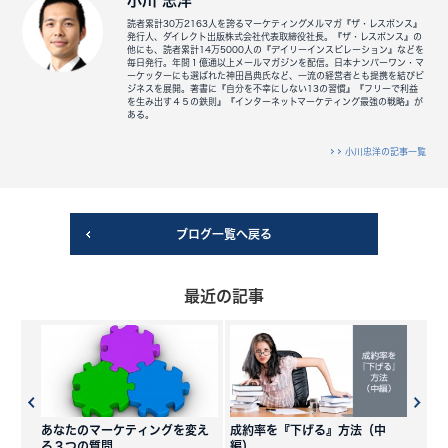
小川 忠洋
読者累計30万2163人を誇るマーケティングメルマガ『ザ・レスポンス』
発行人、ダイレクト出版株式会社代表取締役社長。『ザ・レスポンス』の
他にも、読者累計14万5000人の『デイリーインスピレーション』などを
毎日発行。年間１億通以上メールマガジンを配信。日本ナンバーワン・マ
ーケッターにも選ばれた神田昌典氏など、一流の経営者とも提携を結びビ
ジネスを展開。著書に『自分を不幸にしない13の習慣』『フリーで利益
を生み出す４５の鉄則』『インターネットマーケティング最強の戦略』が
ある。
小川忠洋の記事一覧
ブログ一覧へ戻る
最近の記事
あなたのマーケティングを変え
成約率を『下げる』方法（中
る３つの質問
編）