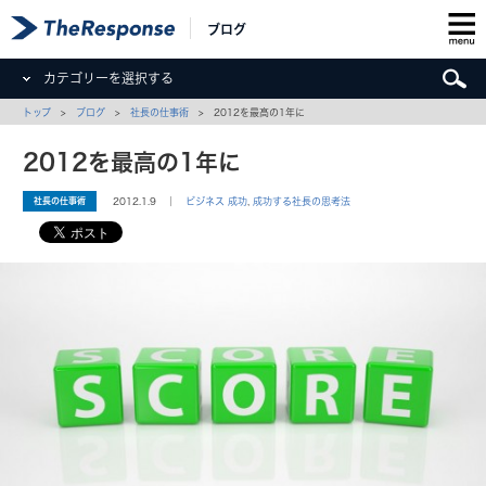
ブログ
カテゴリーを選択する
トップ
>
ブログ
>
社長の仕事術
> 2012を最高の1年に
2012を最高の1年に
社長の仕事術
2012.1.9 ｜
ビジネス 成功
,
成功する社長の思考法