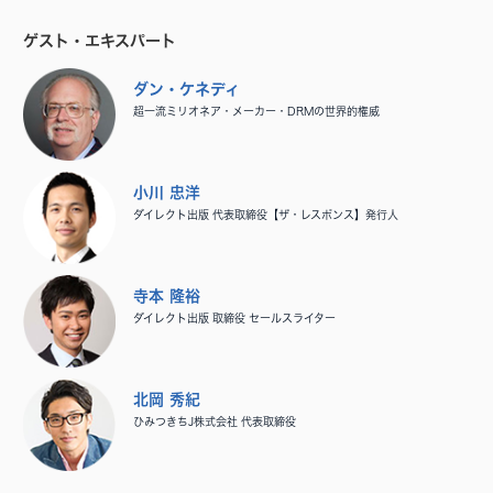
ゲスト・エキスパート
ダン・ケネディ
超一流ミリオネア・メーカー・DRMの世界的権威
小川 忠洋
ダイレクト出版 代表取締役【ザ・レスポンス】発行人
寺本 隆裕
ダイレクト出版 取締役 セールスライター
北岡 秀紀
ひみつきちJ株式会社 代表取締役