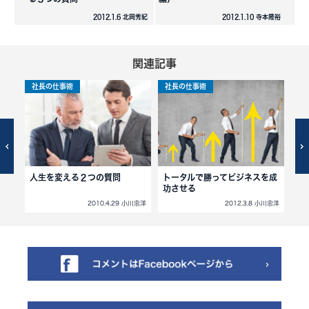
2012.1.6 北岡秀紀
2012.1.10 寺本隆裕
関連記事
社長の仕事術
社長の仕事術
社
人生を変える２つの質問
トータルで勝ってビジネスを成
駄
功させる
小川忠洋
2010.4.29 小川忠洋
2012.3.8 小川忠洋