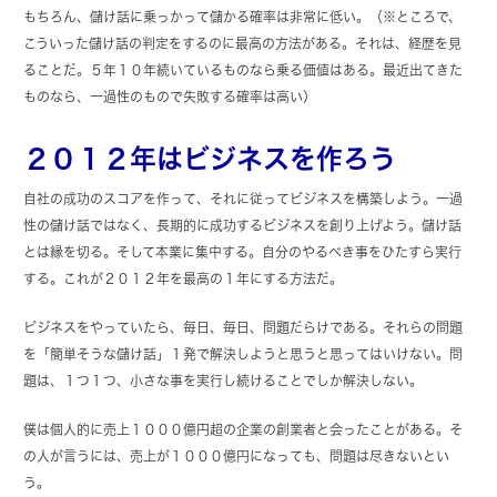
もちろん、儲け話に乗っかって儲かる確率は非常に低い。（※ところで、
こういった儲け話の判定をするのに最高の方法がある。それは、経歴を見
ることだ。５年１０年続いているものなら乗る価値はある。最近出てきた
ものなら、一過性のもので失敗する確率は高い）
２０１２年はビジネスを作ろう
自社の成功のスコアを作って、それに従ってビジネスを構築しよう。一過
性の儲け話ではなく、長期的に成功するビジネスを創り上げよう。儲け話
とは縁を切る。そして本業に集中する。自分のやるべき事をひたすら実行
する。これが２０１２年を最高の１年にする方法だ。
ビジネスをやっていたら、毎日、毎日、問題だらけである。それらの問題
を「簡単そうな儲け話」１発で解決しようと思うと思ってはいけない。問
題は、１つ１つ、小さな事を実行し続けることでしか解決しない。
僕は個人的に売上１０００億円超の企業の創業者と会ったことがある。そ
の人が言うには、売上が１０００億円になっても、問題は尽きないとい
う。