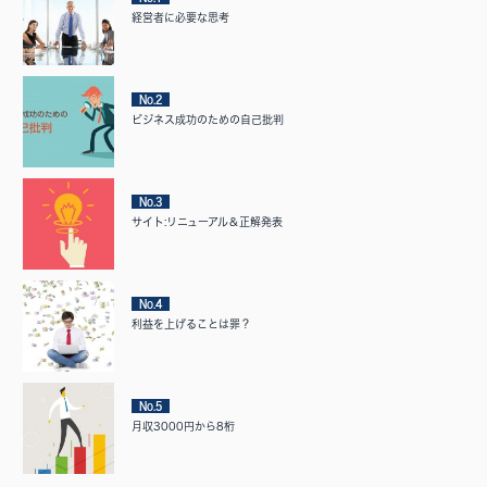
経営者に必要な思考
No.2
ビジネス成功のための自己批判
No.3
サイト:リニューアル＆正解発表
No.4
利益を上げることは罪？
No.5
月収3000円から8桁