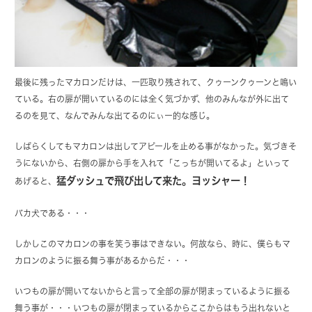
最後に残ったマカロンだけは、一匹取り残されて、クゥーンクゥーンと鳴い
ている。右の扉が開いているのには全く気づかず、他のみんなが外に出て
るのを見て、なんでみんな出てるのにぃー的な感じ。
しばらくしてもマカロンは出してアピールを止める事がなかった。気づきそ
うにないから、右側の扉から手を入れて「こっちが開いてるよ」といって
猛ダッシュで飛び出して来た。ヨッシャー！
あげると、
バカ犬である・・・
しかしこのマカロンの事を笑う事はできない。何故なら、時に、僕らもマ
カロンのように振る舞う事があるからだ・・・
いつもの扉が開いてないからと言って全部の扉が閉まっているように振る
舞う事が・・・いつもの扉が閉まっているからここからはもう出れないと