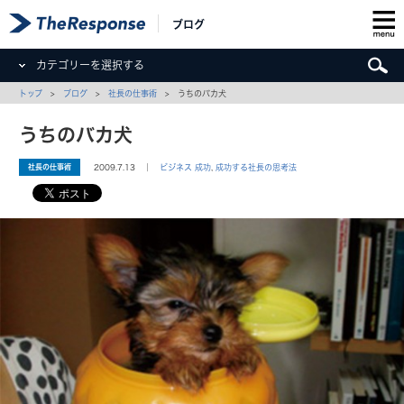
ブログ
カテゴリーを選択する
トップ
>
ブログ
>
社長の仕事術
> うちのバカ犬
うちのバカ犬
社長の仕事術
2009.7.13 ｜
ビジネス 成功
,
成功する社長の思考法