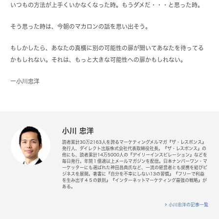
いつもの方法が上手くいかなくなった時。もうダメだ・・・と思った時。
そう思った時は、今朝のマカロンの話を思い出そう。
もしかしたら、あなたの真横に別の可能性の扉が開いてあなたを待ってる
かもしれない。それは、もっと大きな可能性への扉かもしれない。
ー
小川忠洋
小川 忠洋
読者累計30万2163人を誇るマーケティングメルマガ『ザ・レスポンス』
発行人、ダイレクト出版株式会社代表取締役社長。『ザ・レスポンス』の
他にも、読者累計14万5000人の『デイリーインスピレーション』などを
毎日発行。年間１億通以上メールマガジンを配信。日本ナンバーワン・マ
ーケッターにも選ばれた神田昌典氏など、一流の経営者とも提携を結びビ
ジネスを展開。著書に『自分を不幸にしない13の習慣』『フリーで利益
を生み出す４５の鉄則』『インターネットマーケティング最強の戦略』が
ある。
小川忠洋の記事一覧