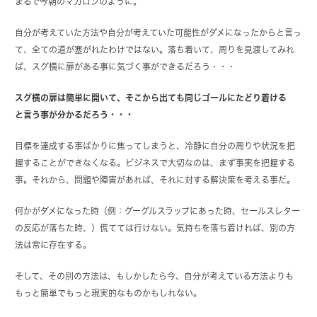
まるで今朝のマカロンのように。
自分が考えていた方法や自分が考えていた可能性がダメになったからと言っ
て、全ての道が塞がれたわけではない。落ち着いて、周りを見渡してみれ
ば、スグ横に扉がある事に気づく事ができるだろう・・・
スグ横の扉は簡単に開いて、そこから出ても同じゴールにたどり着ける
と言う事が分かるだろう・・・
目標を達成する事ばかりに焦ってしまうと、冷静に自分の周りや状況を把
握することができなくなる。ビジネスで大切なのは、まず事実を把握する
事。それから、問題や障害があれば、それに対する解決策を考える事だ。
何かがダメになった時（例：グーグルスラップにあった時、セールスレター
の反応が落ちた時、）慌てては行けない。気持ちを落ち着ければ、別の方
法は常に存在する。
そして、その別の方法は、もしかしたら今、自分が考えている方法よりも
もっと簡単でもっと現実的なものかもしれない。