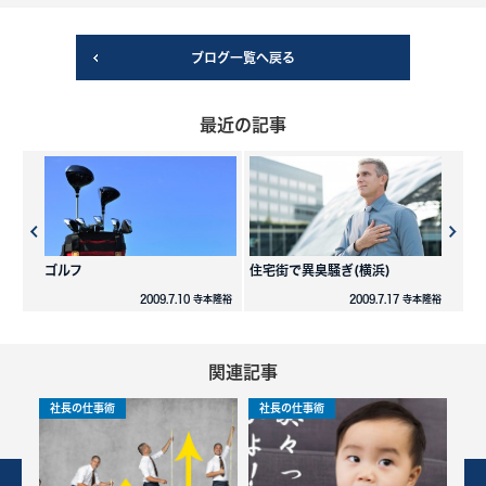
ブログ一覧へ戻る
最近の記事
ゴルフ
住宅街で異臭騒ぎ(横浜)
2009.7.10 寺本隆裕
2009.7.17 寺本隆裕
関連記事
社長の仕事術
社長の仕事術
社