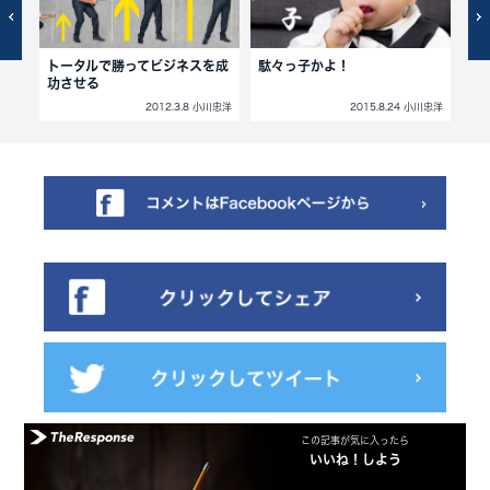
トータルで勝ってビジネスを成
駄々っ子かよ！
資
功させる
小川忠洋
2012.3.8 小川忠洋
2015.8.24 小川忠洋
この記事が気に入ったら
いいね！しよう