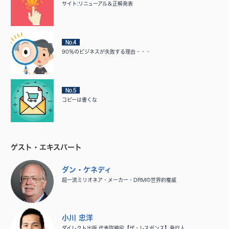
サイト:リニューアル＆正解発表
No.4
90％のビジネスが失敗する理由・・・
No.5
コピーは書くな
ゲスト・エキスパート
ダン・ケネディ
超一流ミリオネア・メーカー・DRMの世界的権威
小川 忠洋
ダイレクト出版 代表取締役【ザ・レスポンス】発行人