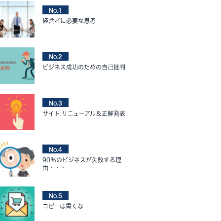
No.1
経営者に必要な思考
No.2
ビジネス成功のための自己批判
No.3
サイト:リニューアル＆正解発表
No.4
90％のビジネスが失敗する理
由・・・
No.5
コピーは書くな