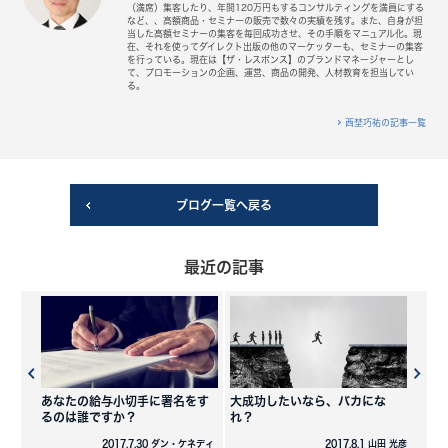
（満席）集客したり、年間120万円もするコンサルティングを満員にする
など、、高額商品・セミナーの販売で数々の実績を残す。また、自身が担
当した高額セミナーの集客を毎回成功させ、その手順をマニュアル化。現
在、それを使ってダイレクト出版の他のマーケッターも、セミナーの集客
を行っている。現在は【ザ・レスポンス】のブランドマネージャーとし
て、プロモーションの企画、運営、商品の開発、人材教育を担当してい
る。
西埜巧祐の記事一覧
ブログ一覧へ戻る
最近の記事
あなたの給与小切手に署名をす
大成功したいなら、バカにな
るのは誰ですか？
れ？
2017.7.30 ダン・ケネディ
2017.8.1 山田 光彦