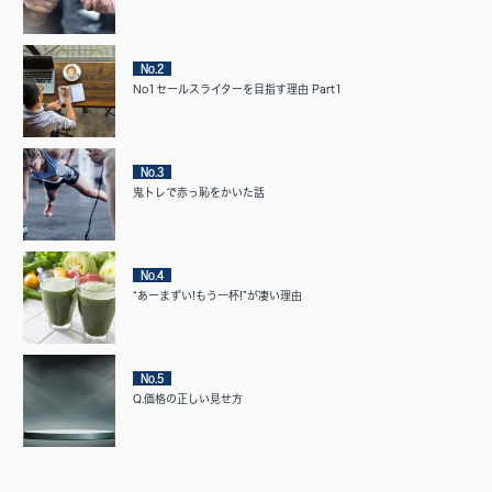
No.2
No1セールスライターを目指す理由 Part1
No.3
鬼トレで赤っ恥をかいた話
No.4
“あーまずい!もう一杯!”が凄い理由
No.5
Q.価格の正しい見せ方