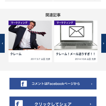
関連記事
マーケティング
マーケティング
マ
クレーム
クレーム！メール送りすぎ！！
リ
2017.3.7 山田 光彦
2014.10.8 山田 光彦
田 光彦