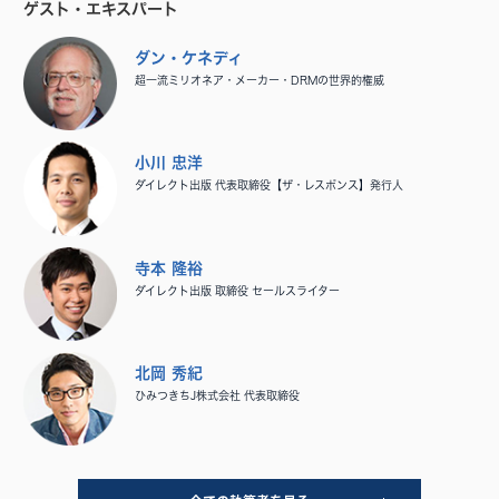
ゲスト・エキスパート
ダン・ケネディ
超一流ミリオネア・メーカー・DRMの世界的権威
小川 忠洋
ダイレクト出版 代表取締役【ザ・レスポンス】発行人
寺本 隆裕
ダイレクト出版 取締役 セールスライター
北岡 秀紀
ひみつきちJ株式会社 代表取締役