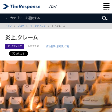
ブログ
カテゴリーを選択する
トップ
>
ブログ
>
マーケティング
> 炎上.クレーム
炎上.クレーム
マーケティング
2017.7.31 ｜
成功哲学･思考法
,
行動