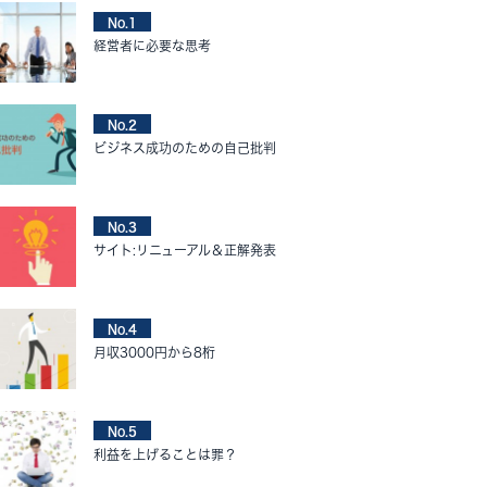
No.1
経営者に必要な思考
No.2
ビジネス成功のための自己批判
No.3
サイト:リニューアル＆正解発表
No.4
月収3000円から8桁
No.5
利益を上げることは罪？