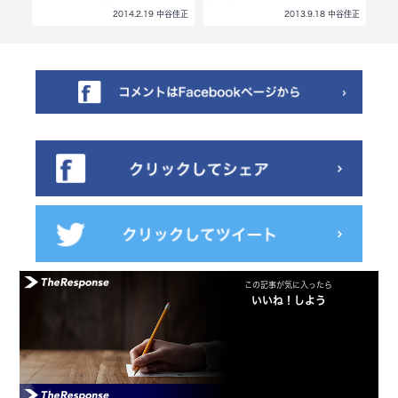
中谷佳正
2014.2.19 中谷佳正
2013.9.18 中谷佳正
この記事が気に入ったら
いいね！しよう