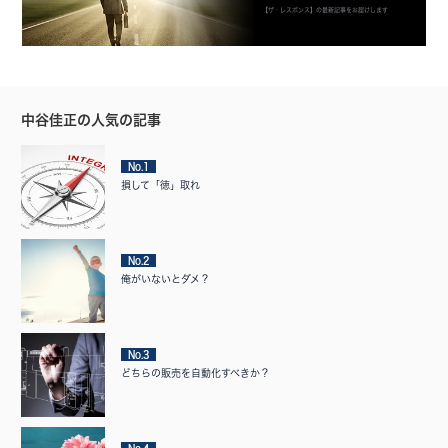
【ザ・レスポンス】の最新記事をお届けします
中谷佳正の人気の記事
No.1
損して「徳」取れ
No.2
俺がいないとダメ？
No.3
どちらの販売を自動化すべきか？