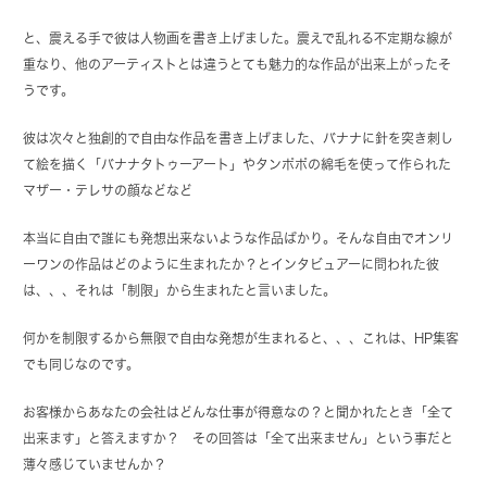
と、震える手で彼は人物画を書き上げました。震えで乱れる不定期な線が
重なり、他のアーティストとは違うとても魅力的な作品が出来上がったそ
うです。
彼は次々と独創的で自由な作品を書き上げました、バナナに針を突き刺し
て絵を描く「バナナタトゥーアート」やタンポポの綿毛を使って作られた
マザー・テレサの顔などなど
本当に自由で誰にも発想出来ないような作品ばかり。そんな自由でオンリ
ーワンの作品はどのように生まれたか？とインタビュアーに問われた彼
は、、、それは「制限」から生まれたと言いました。
何かを制限するから無限で自由な発想が生まれると、、、これは、HP集客
でも同じなのです。
お客様からあなたの会社はどんな仕事が得意なの？と聞かれたとき「全て
出来ます」と答えますか？ その回答は「全て出来ません」という事だと
薄々感じていませんか？