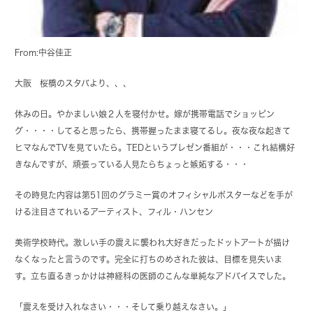
From:中谷佳正
大阪 桜橋のスタバより、、、
休みの日。やかましい娘２人を寝付かせ。嫁が携帯電話でショッピン
グ・・・・してると思ったら、携帯握ったまま寝てるし。夜な夜な起きて
ヒマなんでTVを見ていたら。TEDというプレゼン番組が・・・これ結構好
きなんですが、頑張っている人見たらちょっと嫉妬する・・・
その時見た内容は第51回のグラミー賞のオフィシャルポスターなどを手が
ける注目さてれいるアーティスト、フィル・ハンセン
美術学校時代。激しい手の震えに襲われ大好きだったドットアートが描け
なくなったと言うのです。完全に打ちのめされた彼は、目標を見失いま
す。立ち直るきっかけは神経科の医師のこんな単純なアドバイスでした。
「震えを受け入れなさい・・・そして乗り越えなさい。」