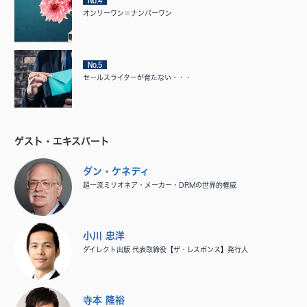
No.4
オンリーワン＝ナンバーワン
No.5
セールスライターが育たない・・・
ゲスト・エキスパート
ダン・ケネディ
超一流ミリオネア・メーカー・DRMの世界的権威
小川 忠洋
ダイレクト出版 代表取締役【ザ・レスポンス】発行人
寺本 隆裕