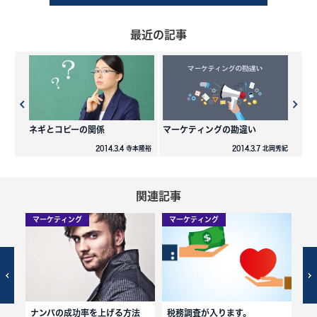
最近の記事
ネギとコピーの関係
マーケティングの勘違い
2014.3.4 寺本隆裕
2014.3.7 北岡秀紀
関連記事
マーケティング
マーケティング
マ
ナンパの成功率を上げる方法
税務調査が入ります。
ペ