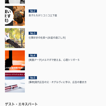
No.2
息子たちがニコニコ土下座
No.3
仕事好きの社長へ[お盆の過ごし方]
No.4
[実践データ]メルマガで使える、心理トリガー５
No.5
[事例]現代広告の父・オグルヴィに学ぶ、広告の書き方
ゲスト・エキスパート