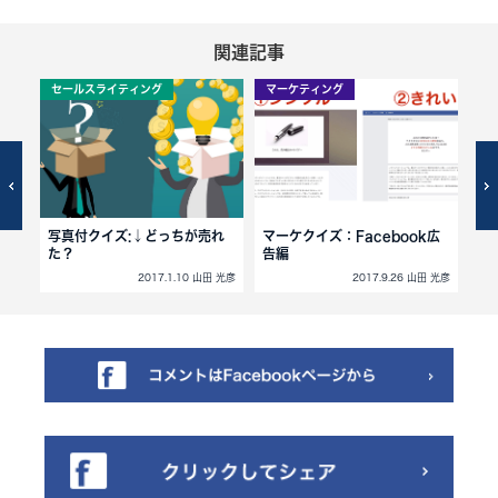
関連記事
セールスライティング
マーケティング
セ
どう
写真付クイズ:↓どっちが売れ
マーケクイズ：Facebook広
ク
た？
告編
告
田 光彦
2017.1.10 山田 光彦
2017.9.26 山田 光彦