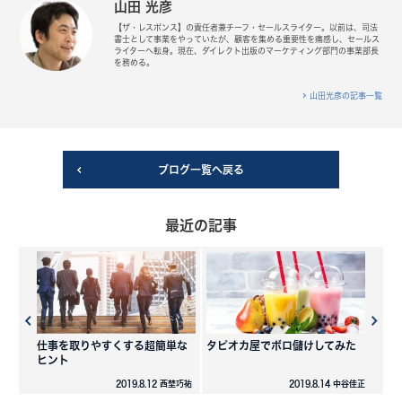
山田 光彦
【ザ・レスポンス】の責任者兼チーフ・セールスライター。以前は、司法
書士として事業をやっていたが、顧客を集める重要性を痛感し、セールス
ライターへ転身。現在、ダイレクト出版のマーケティング部門の事業部長
を務める。
山田光彦の記事一覧
ブログ一覧へ戻る
最近の記事
仕事を取りやすくする超簡単な
タピオカ屋でボロ儲けしてみた
ヒント
2019.8.12 西埜巧祐
2019.8.14 中谷佳正