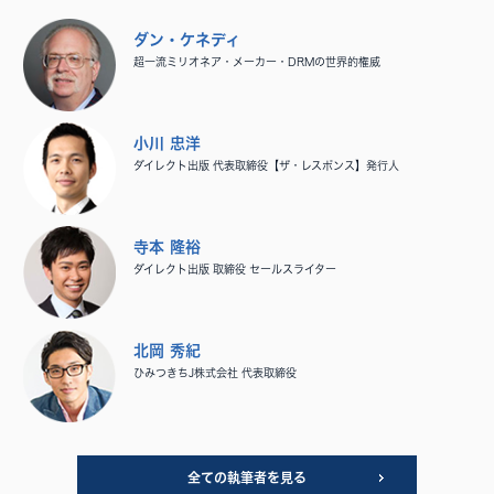
ダン・ケネディ
超一流ミリオネア・メーカー・DRMの世界的権威
小川 忠洋
ダイレクト出版 代表取締役【ザ・レスポンス】発行人
寺本 隆裕
ダイレクト出版 取締役 セールスライター
北岡 秀紀
ひみつきちJ株式会社 代表取締役
全ての執筆者を見る