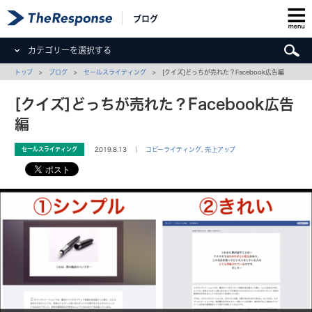
ブログ
カテゴリーを選択する
トップ
>
ブログ
>
セールスライティング
> [クイズ]どっちが売れた？Facebook広告編
[クイズ]どっちが売れた？Facebook広告
編
セールスライティング
2019.8.13 ｜
コピーライティング
,
売上アップ