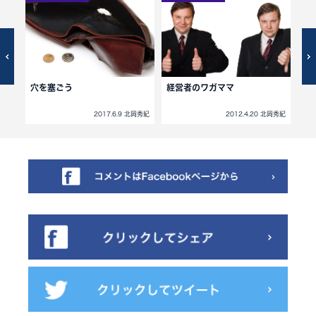
や
穴を塞ごう
経営者のワガママ
購
の
中谷佳正
2017.6.9 北岡秀紀
2012.4.20 北岡秀紀