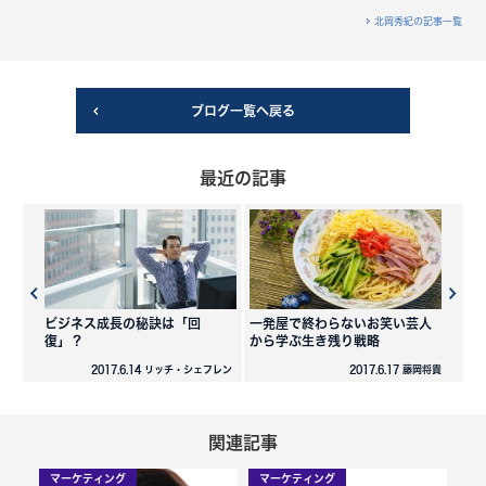
北岡秀紀の記事一覧
ブログ一覧へ戻る
最近の記事
ビジネス成長の秘訣は「回
一発屋で終わらないお笑い芸人
復」？
から学ぶ生き残り戦略
2017.6.14 リッチ・シェフレン
2017.6.17 藤岡将貴
関連記事
マーケティング
マーケティング
マ