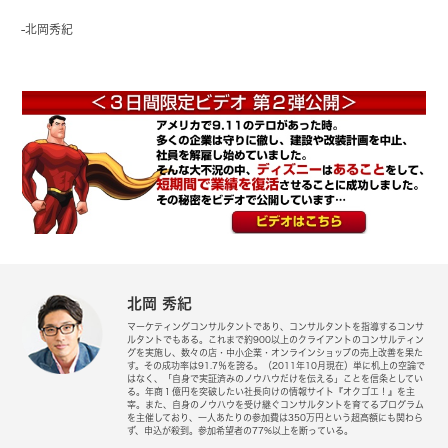
-北岡秀紀
北岡 秀紀
マーケティングコンサルタントであり、コンサルタントを指導するコンサ
ルタントでもある。これまで約900以上のクライアントのコンサルティン
グを実施し、数々の店・中小企業・オンラインショップの売上改善を果た
す。その成功率は91.7％を誇る。（2011年10月現在）単に机上の空論で
はなく、「自身で実証済みのノウハウだけを伝える」ことを信条としてい
る。年商１億円を突破したい社長向けの情報サイト『オクゴエ！』を主
宰。また、自身のノウハウを受け継ぐコンサルタントを育てるプログラム
を主催しており、一人あたりの参加費は350万円という超高額にも関わら
ず、申込が殺到。参加希望者の77%以上を断っている。