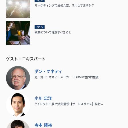
No.4
マーケティングの最強兵器、活用してますか？
No.5
執筆について理解すべきこと
ゲスト・エキスパート
ダン・ケネディ
超一流ミリオネア・メーカー・DRMの世界的権威
小川 忠洋
ダイレクト出版 代表取締役【ザ・レスポンス】発行人
寺本 隆裕