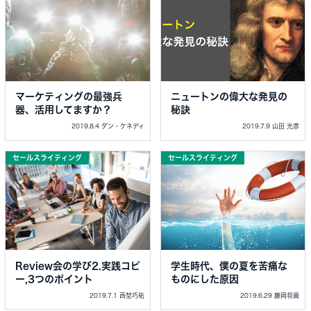
マーケティングの最強兵
ニュートンの偉大な発見の
器、活用してますか？
秘訣
2019.8.4 ダン・ケネディ
2019.7.9 山田 光彦
セールスライティング
セールスライティング
Review会の学び2.実践コピ
学生時代、僕の夏を苦痛な
ー,3つのポイント
ものにした原因
2019.7.1 西埜巧祐
2019.6.29 藤岡将貴