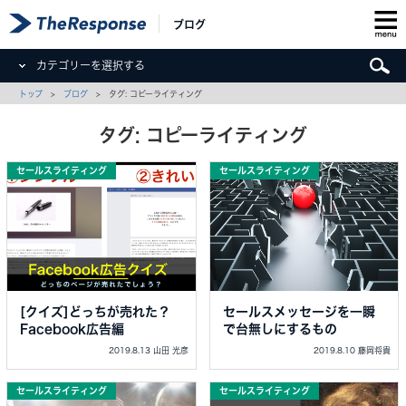
ブログ
カテゴリーを選択する
トップ
>
ブログ
> タグ: コピーライティング
タグ: コピーライティング
セールスライティング
セールスライティング
[クイズ]どっちが売れた？
セールスメッセージを一瞬
Facebook広告編
で台無しにするもの
2019.8.13 山田 光彦
2019.8.10 藤岡将貴
セールスライティング
セールスライティング