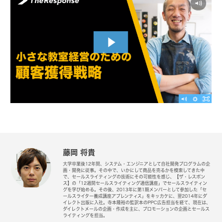
藤岡 将貴
大学卒業後12年間、システム・エンジニアとして自社開発プログラムの企
画・開発に従事。その中で、いかにして商品を売るかを模索してきた中
で、セールスライティングの技術にその可能性を感じ、【ザ・レスポン
ス】の「12週間セールスライティング通信講座」でセールスライティン
グを学び始める。その後、2013年に第1期メンバーとして参加した「セ
ールスライター養成講座アプレンティス」をキッカケに、翌2014年にダ
イレクト出版に入社。寺本隆裕の監訳本のPPC広告担当を経て、現在は、
ダイレクトメールの企画・作成を主に、プロモーションの企画とセールス
ライティングを担当。