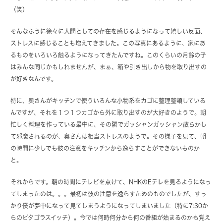
（笑）
そんなふうに徐々に人間としての存在を感じるようになって嬉しい反面、
ストレスに感じることも増えてきました。この写真にあるように、家にあ
るものをいろいろ触るようになってきたんですね。このくらいの月齢の子
はみんな同じかもしれませんが、まぁ、箱や引き出しから物を取り出すの
が好きなんです。
特に、奥さんがキッチンで使ういろんな小物系をカゴに整理整頓している
んですが、それを１つ１つカゴから外に取り出すのが大好きのようで。朝
忙しく料理を作っている最中に、その隣でガッシャンガッシャン散らかし
て邪魔されるのが、奥さんは相当ストレスのようで。その様子を見て、朝
の時間に少しでも彼の注意をキッチンから逸らすことができないものか
と。
それからです。朝の時間にテレビを点けて、NHKのEテレを見るようになっ
てしまったのは。。。最初は彼の注意を逸らすためのものでしたが、すっ
かり僕が夢中になって見てしまうようになってしまいました（特に7:30か
らのピタゴラスイッチ）。今では何時何分から何の番組が始まるのかも覚え