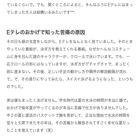
ているくらいで。でも、聞くところによると、そんなふうにEテレにはまっ
てしまった大人は結構いるみたいです^^;
Eテレのおかげで知った苦痛の原因
その日も朝の支度をしながら、Eテレをなんとなく見ていました。そのとき
やっていた番組が、泳ぎ方を教えてくれる番組。なぜかへんなコスチュー
ムに身を包んだ謎のキャラクターが、クロールで泳いでいます。でも、一
応クロールの形にはなっていますが、泳ぎ方がグチャグチャで、まったく
前に進まない。その後、正しい手足の動かし方や順序の解説動画が流れ
て。で、その通りにやってみたら、スイスイ泳げるようになった、というも
のでした。
実は僕もまったく泳げません。学生時代は夏の水泳の時間が本当に嫌で。
おかげで毎年夏がやってくるのが本当に苦痛で仕方がありませんでした。
中２の夏に部活のバスケットで腕を骨折して、正当な理由で水泳の時間を
堂々と欠席できたその年は、その苦痛から解放されてすごく幸せな夏だっ
たことを覚えています（笑）