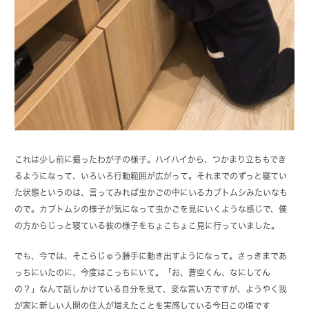
これは少し前に撮ったわが子の様子。ハイハイから、つかまり立ちもでき
るようになって、いろいろ行動範囲が広がって。それまでのずっと寝てい
た状態というのは、言ってみれば虫かごの中にいるカブトムシみたいなも
ので。カブトムシの様子が気になって虫かごを見にいくような感じで、僕
の方からじっと寝ている彼の様子をちょこちょこ見に行っていました。
でも、今では、そこらじゅう勝手に動き出すようになって。さっきまであ
っちにいたのに、今度はこっちにいて。「お、蒼空くん、なにしてん
の？」なんて話しかけている自分を見て、変な言い方ですが、ようやく我
が家に新しい人間の住人が増えたことを実感している今日この頃です