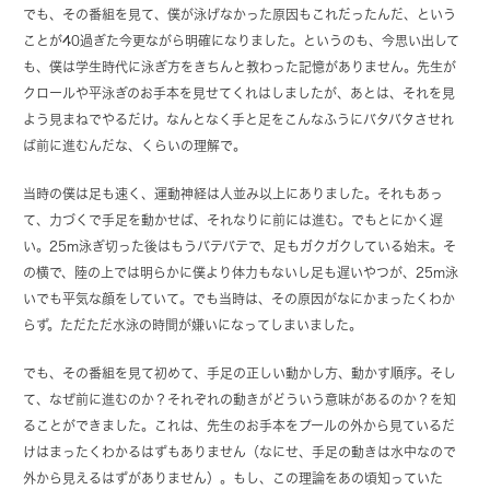
でも、その番組を見て、僕が泳げなかった原因もこれだったんだ、という
ことが40過ぎた今更ながら明確になりました。というのも、今思い出して
も、僕は学生時代に泳ぎ方をきちんと教わった記憶がありません。先生が
クロールや平泳ぎのお手本を見せてくれはしましたが、あとは、それを見
よう見まねでやるだけ。なんとなく手と足をこんなふうにバタバタさせれ
ば前に進むんだな、くらいの理解で。
当時の僕は足も速く、運動神経は人並み以上にありました。それもあっ
て、力づくで手足を動かせば、それなりに前には進む。でもとにかく遅
い。25m泳ぎ切った後はもうバテバテで、足もガクガクしている始末。そ
の横で、陸の上では明らかに僕より体力もないし足も遅いやつが、25m泳
いでも平気な顔をしていて。でも当時は、その原因がなにかまったくわか
らず。ただただ水泳の時間が嫌いになってしまいました。
でも、その番組を見て初めて、手足の正しい動かし方、動かす順序。そし
て、なぜ前に進むのか？それぞれの動きがどういう意味があるのか？を知
ることができました。これは、先生のお手本をプールの外から見ているだ
けはまったくわかるはずもありません（なにせ、手足の動きは水中なので
外から見えるはずがありません）。もし、この理論をあの頃知っていた