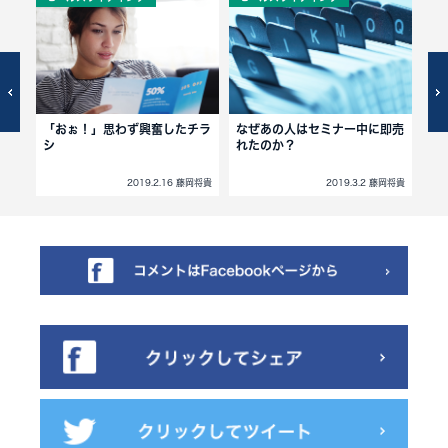
0万
「おぉ！」思わず興奮したチラ
なぜあの人はセミナー中に即売
こ
ュー
シ
れたのか？
藤岡将貴
2019.2.16 藤岡将貴
2019.3.2 藤岡将貴