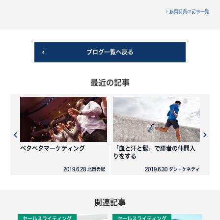
藤岡将貴の記事一覧
ブログ一覧へ戻る
最近の記事
ベタベタマーケティング
「血と汗と髭」で勝者の仲間入
りをする
2019.6.28 北岡秀紀
2019.6.30 ダン・ケネディ
関連記事
セールスライティング
セールスライティング
セ