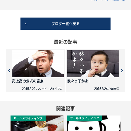
ブログ一覧へ戻る
最近の記事
売上高の公式の盲点
駄々っ子かよ！
2015.8.22 ハワード・ジョイマン
2015.8.24 小川忠洋
関連記事
セールスライティング
セールスライティング
セ