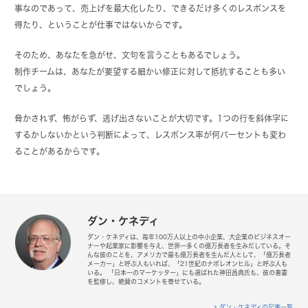
事なのであって、売上げを最大化したり、できるだけ多くのレスポンスを
得たり、ということが仕事ではないからです。
そのため、あなたを急がせ、文句を言うこともあるでしょう。
制作チームは、あなたが要望する細かい修正に対して抵抗することも多い
でしょう。
脅かされず、怖がらず、逃げ出さないことが大切です。1つの行を斜体字に
するかしないかという判断によって、レスポンス率が何パーセントも変わ
ることがあるからです。
ダン・ケネディ
ダン・ケネディは、毎年100万人以上の中小企業、大企業のビジネスオー
ナーや起業家に影響を与え、世界一多くの億万長者を生みだしている。そ
んな彼のことを、アメリカで最も億万長者を生んだ人として、「億万長者
メーカー」と呼ぶ人もいれば、「21世紀のナポレオンヒル」と呼ぶ人も
いる。 「日本一のマーケッター」にも選ばれた神田昌典氏も、彼の著書
を監修し、絶賛のコメントを寄せている。
ダン・ケネディの記事一覧