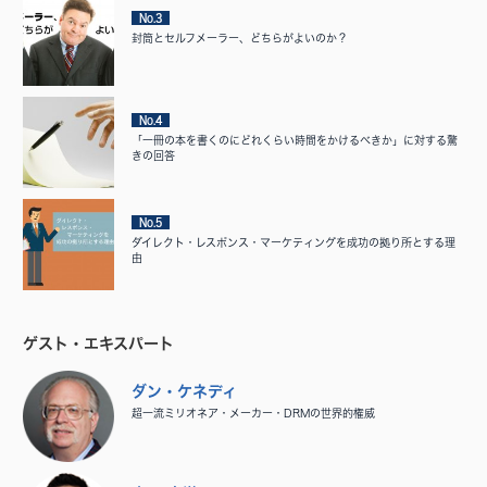
No.3
封筒とセルフメーラー、どちらがよいのか？
No.4
「一冊の本を書くのにどれくらい時間をかけるべきか」に対する驚
きの回答
No.5
ダイレクト・レスポンス・マーケティングを成功の拠り所とする理
由
ゲスト・エキスパート
ダン・ケネディ
超一流ミリオネア・メーカー・DRMの世界的権威