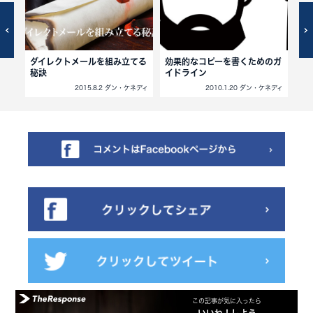
ダイレクトメールを組み立てる
効果的なコピーを書くためのガ
売
秘訣
イドライン
方
ネディ
2015.8.2 ダン・ケネディ
2010.1.20 ダン・ケネディ
この記事が気に入ったら
いいね！しよう