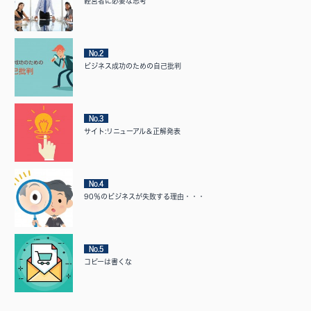
経営者に必要な思考
No.2
ビジネス成功のための自己批判
No.3
サイト:リニューアル＆正解発表
No.4
90％のビジネスが失敗する理由・・・
No.5
コピーは書くな