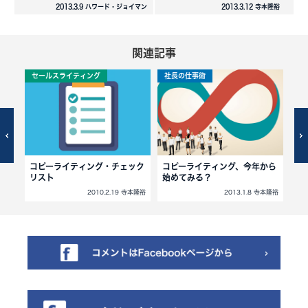
2013.3.9 ハワード・ジョイマン
2013.3.12 寺本隆裕
関連記事
セールスライティング
社長の仕事術
セ
コピーライティング・チェック
コピーライティング、今年から
ヘ
リスト
始めてみる？
ト
小川忠洋
2010.2.19 寺本隆裕
2013.1.8 寺本隆裕