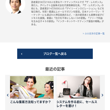
読者累計30万2163人を誇るマーケティングメルマガ『ザ・レスポンス』
発行人、ダイレクト出版株式会社代表取締役社長。『ザ・レスポンス』の
他にも、読者累計14万5000人の『デイリーインスピレーション』などを
毎日発行。年間１億通以上メールマガジンを配信。日本ナンバーワン・マ
ーケッターにも選ばれた神田昌典氏など、一流の経営者とも提携を結びビ
ジネスを展開。著書に『自分を不幸にしない13の習慣』『フリーで利益
を生み出す４５の鉄則』『インターネットマーケティング最強の戦略』が
ある。
小川忠洋の記事一覧
ブログ一覧へ戻る
最近の記事
こんな集客方法知ってますか？
システムを作る前に、セールス
レターを書け！