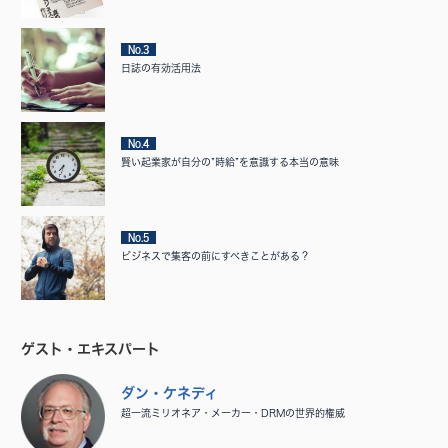
No.3
日誌の有効活用法
No.4
賢い起業家が自分の”時給”を意識する本当の意味
No.5
ビジネスで集客の前にすべきことがある？
ゲスト・エキスパート
ダン・ケネディ
超一流ミリオネア・メーカー・DRMの世界的権威