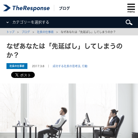
ブログ
カテゴリーを選択する
トップ
>
ブログ
>
社長の仕事術
> なぜあなたは「先延ばし」してしまうのか？
なぜあなたは「先延ばし」してしまうの
か？
社長の仕事術
2017.3.8 ｜
成功する社長の思考法
,
行動