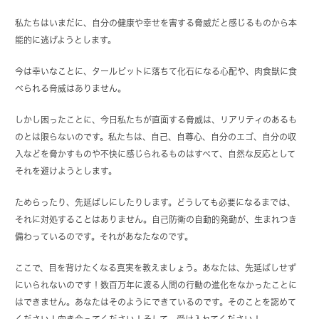
私たちはいまだに、自分の健康や幸せを害する脅威だと感じるものから本
能的に逃げようとします。
今は幸いなことに、タールピットに落ちて化石になる心配や、肉食獣に食
べられる脅威はありません。
しかし困ったことに、今日私たちが直面する脅威は、リアリティのあるも
のとは限らないのです。私たちは、自己、自尊心、自分のエゴ、自分の収
入などを脅かすものや不快に感じられるものはすべて、自然な反応として
それを避けようとします。
ためらったり、先延ばしにしたりします。どうしても必要になるまでは、
それに対処することはありません。自己防衛の自動的発動が、生まれつき
備わっているのです。それがあなたなのです。
ここで、目を背けたくなる真実を教えましょう。あなたは、先延ばしせず
にいられないのです！数百万年に渡る人間の行動の進化をなかったことに
はできません。あなたはそのようにできているのです。そのことを認めて
ください！向き合ってください！そして、受け入れてください！