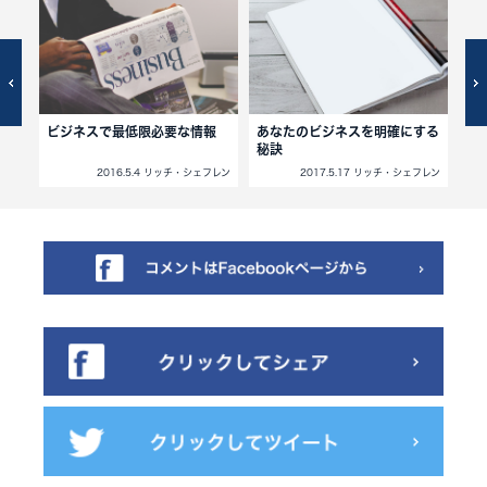
と達
ビジネスで最低限必要な情報
あなたのビジネスを明確にする
肉
秘訣
に
ネディ
2016.5.4 リッチ・シェフレン
2017.5.17 リッチ・シェフレン