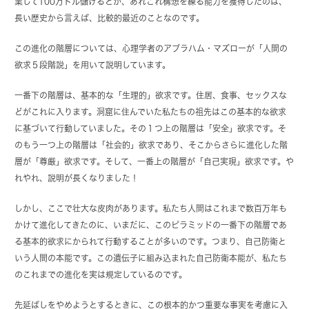
業して100万ドル儲けるとか、あれこれ構想を練る能力を獲得したのは、
長い歴史から言えば、比較的最近のことなのです。
この進化の階層については、心理学者のアブラハム・マズローが「人間の
欲求５段階説」を用いて説明しています。
一番下の階層は、基本的な「生理的」欲求です。住居、食事、セックスな
どがこれに入ります。洞窟に住んでいた私たちの祖先はこの基本的な欲求
に基づいて行動していました。その１つ上の階層は「安全」欲求です。そ
のもう一つ上の階層は「社会的」欲求であり、そこからさらに進化した階
層が「尊厳」欲求です。そして、一番上の階層が「自己実現」欲求です。や
れやれ、説明が長くなりました！
しかし、ここで壮大な皮肉があります。私たち人間はこれまで数百万年も
かけて進化してきたのに、いまだに、このピラミッドの一番下の階層であ
る基本的欲求にかられて行動することが多いのです。つまり、自己防衛と
いう人間の本能です。この遺伝子に組み込まれた自己防衛本能が、私たち
のこれまでの進化を実は規定しているのです。
先延ばしをやめようとするときに、この根本的かつ重要な事実を考慮に入