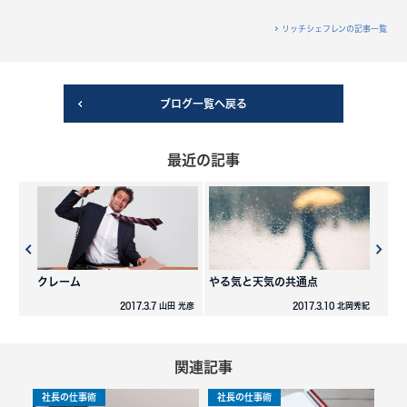
リッチシェフレンの記事一覧
ブログ一覧へ戻る
最近の記事
クレーム
やる気と天気の共通点
2017.3.7 山田 光彦
2017.3.10 北岡秀紀
関連記事
社長の仕事術
社長の仕事術
社