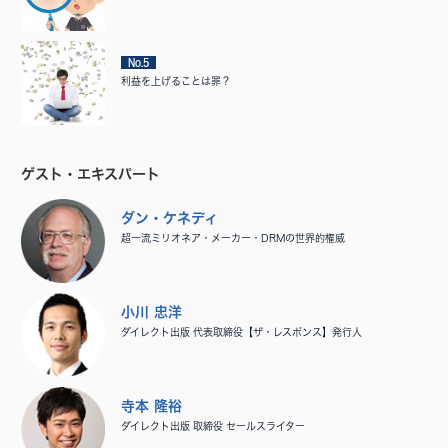
No.5
利益を上げることは罪？
ゲスト・エキスパート
ダン・ケネディ
超一流ミリオネア・メーカー・DRMの世界的権威
小川 忠洋
ダイレクト出版 代表取締役【ザ・レスポンス】発行人
寺本 隆裕
ダイレクト出版 取締役 セールスライター