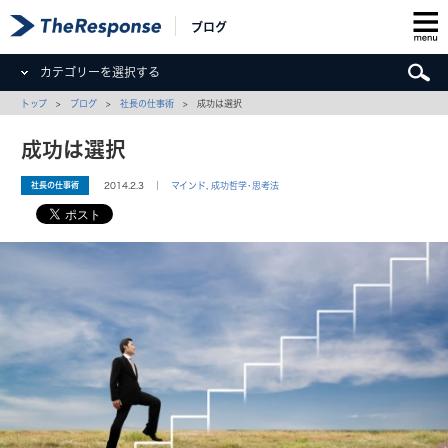
ブログ
カテゴリーを選択する
トップ
>
ブログ
>
社長の仕事術
> 成功は選択
成功は選択
社長の仕事術
2014.2.3 ｜
マインド
,
成功哲学･思考法