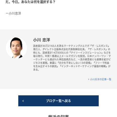
だ。今日。あなたは何を選択する？
－小川忠洋
小川 忠洋
読者累計30万2163人を誇るマーケティングメルマガ『ザ・レスポンス』
発行人、ダイレクト出版株式会社代表取締役社長。『ザ・レスポンス』の
他にも、読者累計14万5000人の『デイリーインスピレーション』などを
毎日発行。年間１億通以上メールマガジンを配信。日本ナンバーワン・マ
ーケッターにも選ばれた神田昌典氏など、一流の経営者とも提携を結びビ
ジネスを展開。著書に『自分を不幸にしない13の習慣』『フリーで利益
を生み出す４５の鉄則』『インターネットマーケティング最強の戦略』が
ある。
小川忠洋の記事一覧
ブログ一覧へ戻る