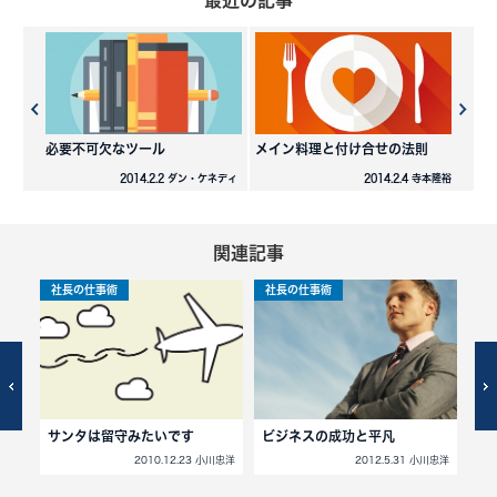
最近の記事
必要不可欠なツール
メイン料理と付け合せの法則
2014.2.2 ダン・ケネディ
2014.2.4 寺本隆裕
関連記事
社長の仕事術
社長の仕事術
社
サンタは留守みたいです
ビジネスの成功と平凡
他
2010.12.23 小川忠洋
2012.5.31 小川忠洋
小川忠洋