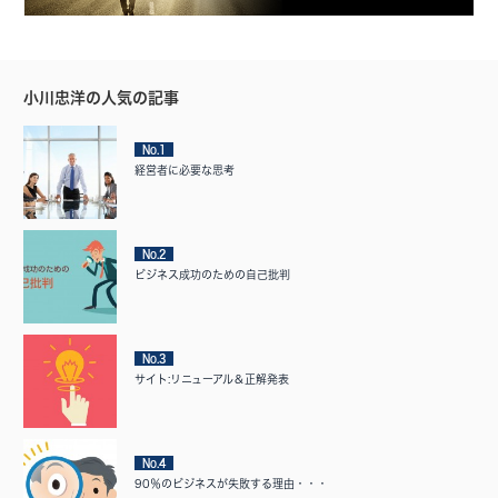
小川忠洋の人気の記事
No.1
経営者に必要な思考
No.2
ビジネス成功のための自己批判
No.3
サイト:リニューアル＆正解発表
No.4
90％のビジネスが失敗する理由・・・