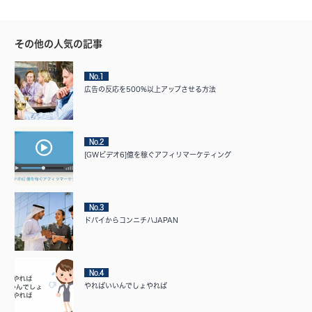
その他の人気の記事
No.1
広告の反応を500%以上アップさせる方法
No.2
[GWビデオ6]億を稼ぐアフィリマーケティング
No.3
ドバイからコンニチハJAPAN
No.4
やればいいんでしょやれば