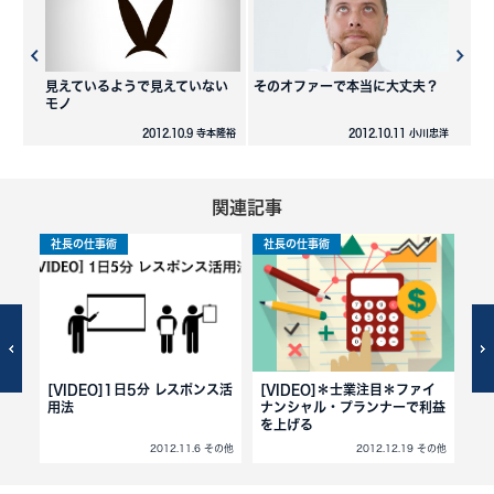
見えているようで見えていない
そのオファーで本当に大丈夫？
モノ
2012.10.9 寺本隆裕
2012.10.11 小川忠洋
関連記事
社長の仕事術
社長の仕事術
社
客
[VIDEO]1日5分 レスポンス活
[VIDEO]＊士業注目＊ファイ
[
用法
ナンシャル・プランナーで利益
て
を上げる
 その他
2012.11.6 その他
2012.12.19 その他