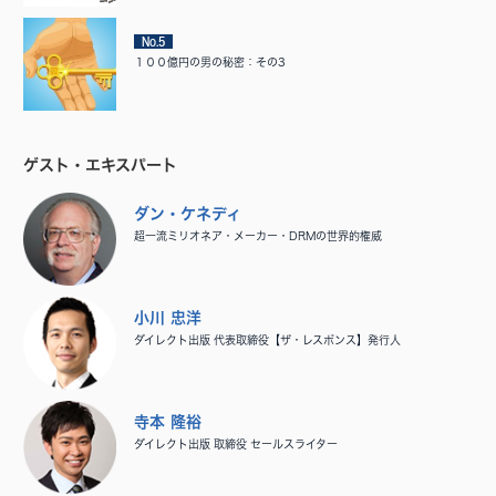
No.5
１００億円の男の秘密：その3
ゲスト・エキスパート
ダン・ケネディ
超一流ミリオネア・メーカー・DRMの世界的権威
小川 忠洋
ダイレクト出版 代表取締役【ザ・レスポンス】発行人
寺本 隆裕
ダイレクト出版 取締役 セールスライター