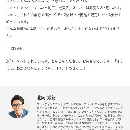
ウチにはそんなネタはない、と思わないでください。
コメントであがっていた自動車、電気店、スーパーは難度Aだと思います。
しかし、これらの業態で他社の1.5～2倍以上で商品を販売している会社を
知っています。
こんな難度Aの業態でもできるなら、あなたにもできないはずがありませ
ん。
－北岡秀紀
追伸コメントうれしいです。どんどんください。お待ちしています。「そう
そう。わかるわかる」っていうコメントもぜひっ！
北岡 秀紀
マーケティングコンサルタントであり、コンサルタントを指導するコンサ
ルタントでもある。これまで約900以上のクライアントのコンサルティン
グを実施し、数々の店・中小企業・オンラインショップの売上改善を果た
す。その成功率は91.7％を誇る。（2011年10月現在）単に机上の空論で
はなく、「自身で実証済みのノウハウだけを伝える」ことを信条としてい
る。年商１億円を突破したい社長向けの情報サイト『オクゴエ！』を主
宰。また、自身のノウハウを受け継ぐコンサルタントを育てるプログラム