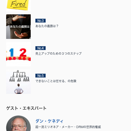
No.3
あなたの義務は？
No.4
売上アップのための３つのステップ
No.5
できないことは任せる、の危険
ゲスト・エキスパート
ダン・ケネディ
超一流ミリオネア・メーカー・DRMの世界的権威