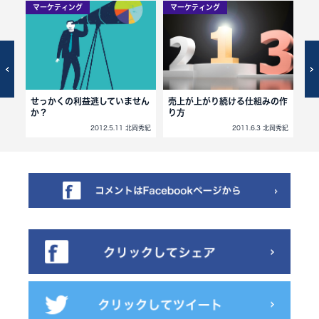
マーケティング
マーケティング
マ
上げ
せっかくの利益逃していません
売上が上がり続ける仕組みの作
1
か？
り方
北岡秀紀
2012.5.11 北岡秀紀
2011.6.3 北岡秀紀