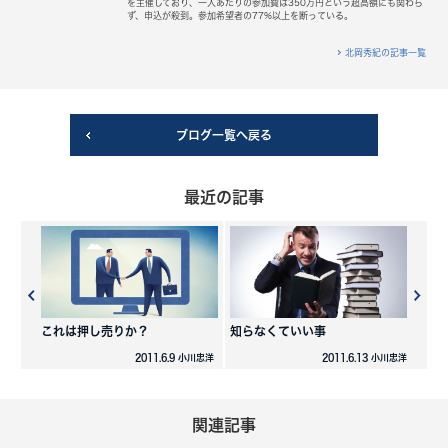
を主催しており、一人あたりの参加費は350万円という超高額にも関わら
ず、申込が殺到。参加希望者の77%以上を断っている。
北岡秀紀の記事一覧
ブログ一覧へ戻る
最近の記事
これは押し売りか？
知らなくていい事
2011.6.9 小川忠洋
2011.6.13 小川忠洋
関連記事