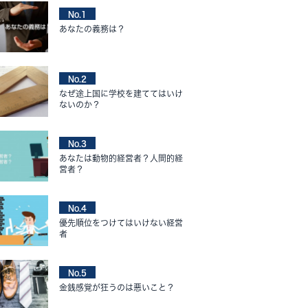
No.1
あなたの義務は？
No.2
なぜ途上国に学校を建ててはいけ
ないのか？
No.3
あなたは動物的経営者？人間的経
営者？
No.4
優先順位をつけてはいけない経営
者
No.5
金銭感覚が狂うのは悪いこと？