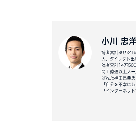
小川 忠
読者累計30万2
人、ダイレクト出
読者累計14万5
間１億通以上メー
ばれた神田昌典氏
『自分を不幸にし
『インターネット