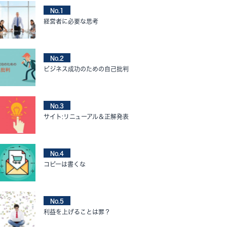
No.1
経営者に必要な思考
No.2
ビジネス成功のための自己批判
No.3
サイト:リニューアル＆正解発表
No.4
コピーは書くな
No.5
利益を上げることは罪？