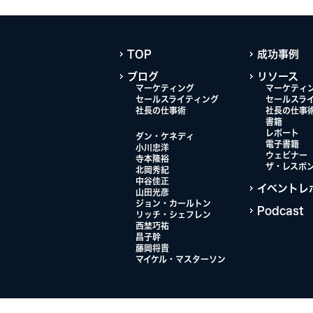
TOP
成功事例
ブログ
リソース
マーケティング
マーケティ
セールスライティング
セールスラ
社長の仕事術
社長の仕事
書籍
レポート
ダン・ケネディ
電子書籍
小川忠洋
ウェビナー
寺本隆裕
ザ・レスポ
北岡秀紀
中谷佳正
イベントレ
山田光彦
ジョン・カールトン
Podcast
リッチ・シェフレン
西埜巧祐
昌子幹
藤岡将貴
マイケル・マスターソン