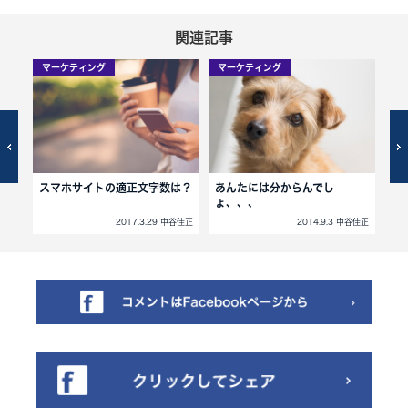
関連記事
マーケティング
マーケティング
マ
海に
スマホサイトの適正文字数は？
あんたには分からんでし
D
ょ、、、
せ
中谷佳正
2017.3.29 中谷佳正
2014.9.3 中谷佳正