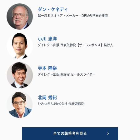
ダン・ケネディ
超一流ミリオネア・メーカー・DRMの世界的権威
小川 忠洋
ダイレクト出版 代表取締役【ザ・レスポンス】発行人
寺本 隆裕
ダイレクト出版 取締役 セールスライター
北岡 秀紀
ひみつきちJ株式会社 代表取締役
全ての執筆者を見る