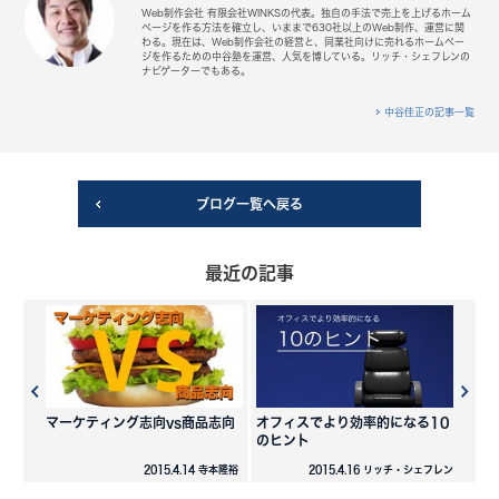
Web制作会社 有限会社WINKSの代表。独自の手法で売上を上げるホーム
ページを作る方法を確立し、いままで630社以上のWeb制作、運営に関
わる。現在は、Web制作会社の経営と、同業社向けに売れるホームペー
ジを作るための中谷塾を運営、人気を博している。リッチ・シェフレンの
ナビゲーターでもある。
中谷佳正の記事一覧
ブログ一覧へ戻る
最近の記事
マーケティング志向vs商品志向
オフィスでより効率的になる10
のヒント
2015.4.14 寺本隆裕
2015.4.16 リッチ・シェフレン