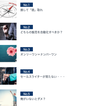
No.1
損して「徳」取れ
No.2
どちらの販売を自動化すべきか？
No.3
オンリーワン＝ナンバーワン
No.4
セールスライターが育たない・・・
No.5
俺がいないとダメ？