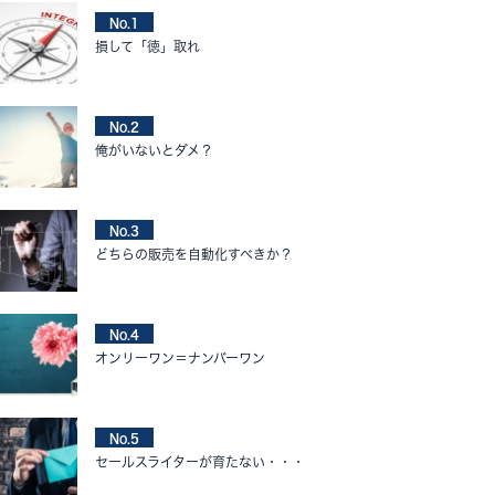
No.1
損して「徳」取れ
No.2
俺がいないとダメ？
No.3
どちらの販売を自動化すべきか？
No.4
オンリーワン＝ナンバーワン
No.5
セールスライターが育たない・・・