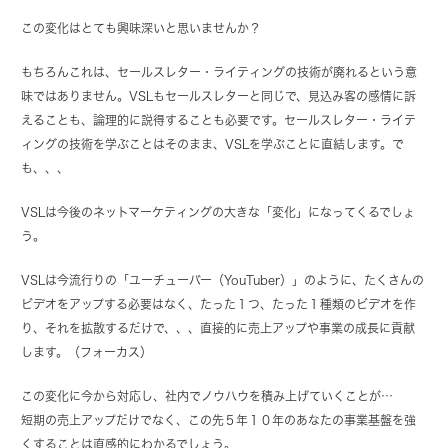
この変化はとても興味深いと思いませんか？
もちろんこれは、セールスレター・ライティングの技術が廃れるという意
味ではありません。VSLもセールスレターと同じで、見込み客の感情に訴
えることも、論理的に説得することも必要です。セールスレター・ライテ
ィングの技術を学ぶことはそのまま、VSLを学ぶことに直結します。で
も、、、
VSLは今後のネットマーケティングの大きな「変化」になってくるでしょ
う。
VSLは今流行りの「ユーチューバー（YouTuber）」のように、たくさんの
ビデオをアップする必要はなく、たった１つ、たった１種類のビデオを作
り、それを拡散するだけで、、、直接的に売上アップや事業の成長に貢献
します。（フォーカス）
この変化に今から対応し、社内でノウハウを積み上げていくことが…
短期の売上アップだけでなく、この先５年１０年のあなたの事業基盤を強
くすることは直感的にわかるでしょう。