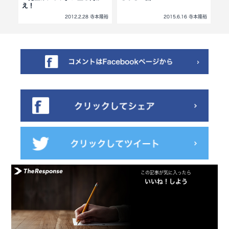
え！
戦
寺本隆裕
2012.2.28 寺本隆裕
2015.6.16 寺本隆裕
この記事が気に入ったら
いいね！しよう