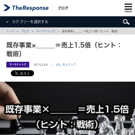
ブログ
カテゴリーを選択する
トップ
>
ブログ
>
マーケティング
> 既存事業×＿＿＿＝売上1.5倍（ヒント：戦術）
既存事業×＿＿＿＝売上1.5倍（ヒント：
戦術）
マーケティング
2015.2.24 ｜
VSL
,
売上アップ