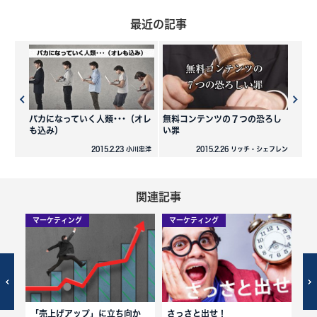
最近の記事
バカになっていく人類･･･（オレ
無料コンテンツの７つの恐ろし
も込み）
い罪
2015.2.23 小川忠洋
2015.2.26 リッチ・シェフレン
関連記事
マーケティング
マーケティング
マ
「売上げアップ」に立ち向か
さっさと出せ！
2