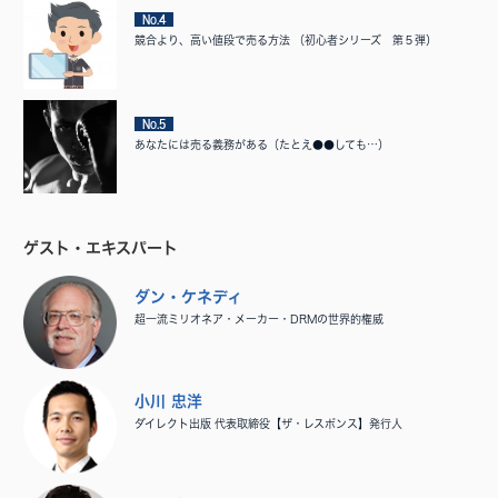
No.4
競合より、高い値段で売る方法 （初心者シリーズ 第５弾）
No.5
あなたには売る義務がある（たとえ●●しても…）
ゲスト・エキスパート
ダン・ケネディ
超一流ミリオネア・メーカー・DRMの世界的権威
小川 忠洋
ダイレクト出版 代表取締役【ザ・レスポンス】発行人