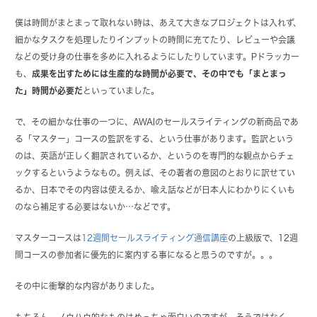
僕は時間がまとまって取れない時は、あえて大きなプロジェクトは入れず、
細かなタスクを処理したりインプットの時間に充てたり、レビューや会議
などの受け身の仕事を多めに入れるようにしたりしています。Pドラッカー
も、
成果を出すためには生産的な時間が必要で、その中でも「まとまっ
た」時間が必要だ
といっていました。
で、その細かな仕事の一つに、AWAIのセールスライティングの新商品であ
る「マスター」コースの監訳をする、という仕事があります。監訳という
のは、英語が正しく翻訳されているか、というのを専門的な観点からチェ
ックするというようなもの。例えば、その著者の意図のとおりに訳せてい
るか、日本でその内容は使えるか、喩え話などが日本人にわかりにくいも
のなら補足する必要はないか…などです。
マスターコースは
12週間セールスライティング通信講座
の上級版で、12週
間コースの参加者に優先的に案内する事になると思うのですが。。。
その中に衝撃的な内容がありました。
もちろん、ノウハウ的なものはめっちゃ面白いのですが、そうではなく、