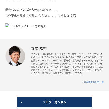
優秀なレスポンス読者のあなたなら、、、
この変化を放置できるはずがない、、、ですよね（笑）
寺本 隆裕
ダイレクト出版取締役。セールスライター兼マーケター。クライアントの
ためにセールスライティングを請け負う場合、プロジェクト1件で、一流
企業のエリートサラリーマンの年収を軽く超える額をチャージ。さらにそ
こから売上からのロイヤリティがかかる。これほど日本で最高クラスの料
金設定にもかかわらず「書いてください」という人が後を絶たない。著書
には『ウェブセールスライティング習得ハンドブック』『ダン・ケネディ
から学ぶ「稼ぐ社長」の作り方』（集英社）がある。
寺本隆裕の記事一覧
ブログ一覧へ戻る