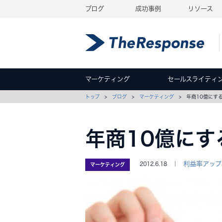
ブログ
成功事例
リソース
マーケティング
セールスライティ
トップ
>
ブログ
>
マーケティング
> 年商10億にす
年商10億にす
利益率アップ
2012.6.18 ｜
マーケティング