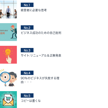
No.1
経営者に必要な思考
No.2
ビジネス成功のための自己批判
No.3
サイト:リニューアル＆正解発表
No.4
90％のビジネスが失敗する理
由・・・
No.5
コピーは書くな