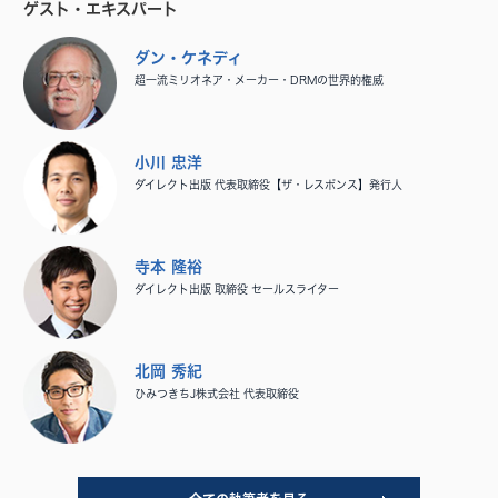
ゲスト・エキスパート
ダン・ケネディ
超一流ミリオネア・メーカー・DRMの世界的権威
小川 忠洋
ダイレクト出版 代表取締役【ザ・レスポンス】発行人
寺本 隆裕
ダイレクト出版 取締役 セールスライター
北岡 秀紀
ひみつきちJ株式会社 代表取締役