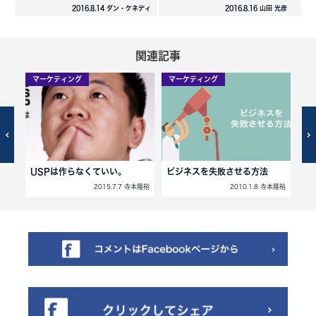
2016.8.14 ダン・ケネディ
2016.8.16 山田 光彦
関連記事
マーケティング
マーケティング
マ
？
USPは作らなくていい。
ビジネスを失敗させる方法
He
寺本隆裕
2015.7.7 寺本隆裕
2010.1.8 寺本隆裕