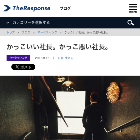
ブログ
カテゴリーを選択する
トップ
>
ブログ
>
マーケティング
> かっこいい社長。かっこ悪い社長。
かっこいい社長。かっこ悪い社長。
マーケティング
2016.8.15 ｜
お金
,
生き方