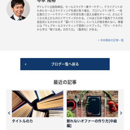
寺本 隆裕
ダイレクト出版取締役。セールスライター兼マーケター。クライアントの
ためにセールスライティングを請け負う場合、プロジェクト1件で、一流
企業のエリートサラリーマンの年収を軽く超える額をチャージ。さらにそ
こから売上からのロイヤリティがかかる。これほど日本で最高クラスの料
金設定にもかかわらず「書いてください」という人が後を絶たない。著書
には『ウェブセールスライティング習得ハンドブック』『ダン・ケネディ
から学ぶ「稼ぐ社長」の作り方』（集英社）がある。
寺本隆裕の記事一覧
ブログ一覧へ戻る
最近の記事
タイトルの力
断れないオファーの作り方[中級
編]