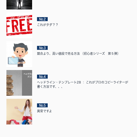
No.2
これがタダ？？
No.3
競合より、高い値段で売る方法 （初心者シリーズ 第５弾）
No.4
ヘッドライン・テンプレート28 ： これがプロのコピーライターが
書く方法です、、、
No.5
異常ですよ