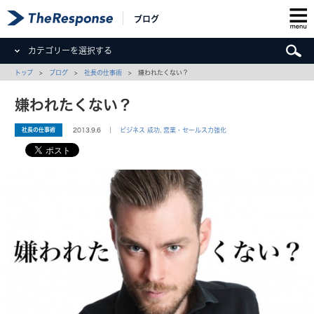
ブログ
カテゴリーを選択する
トップ
>
ブログ
>
社長の仕事術
> 嫌われたくない？
嫌われたくない？
社長の仕事術
2013.9.6 ｜
ビジネス 成功
,
営業・セールス力強化