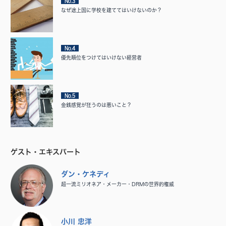
No.3
なぜ途上国に学校を建ててはいけないのか？
No.4
優先順位をつけてはいけない経営者
No.5
金銭感覚が狂うのは悪いこと？
ゲスト・エキスパート
ダン・ケネディ
超一流ミリオネア・メーカー・DRMの世界的権威
小川 忠洋