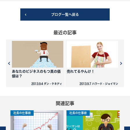
ブログ一覧へ戻る
最近の記事
あなたのビジネスのもつ真の価
売れてるやんけ！
値は？
2013.9.4 ダン・ケネディ
2013.9.7 ハワード・ジョイマン
関連記事
社長の仕事術
社長の仕事術
社