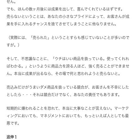
せん。
でも、ほんの数ヶ月後には成果を出して、喜んでくれているはずです。
売らないということは、あなたの小さなプライドによって、お客さんが成
果を手に入れるチャンスを捨てさせてしまうことに他なりません。
（実際には、「売られた」ということすらも感じていないことが多いので
すが。）
そして、不思議なことに、「ウチはいい商品を扱っている。使ってくれれ
ばわかる。」というように商品力を誇る人ほど、強く売ることができませ
ん。本当に成果が出るなら、その場で何と思われようと売らないと。
売込みだけがうまいダメ商品を扱っている競合が、お客さんを不幸にした
としたら・・・それは競合だけでなく、あなたの責任でもあります。
短期的に嫌われることを恐れて、本当に大事なことが言えない。マーケテ
ィングにおいても、マネジメントにおいても、もっといえば人としても最
悪です。
追伸１