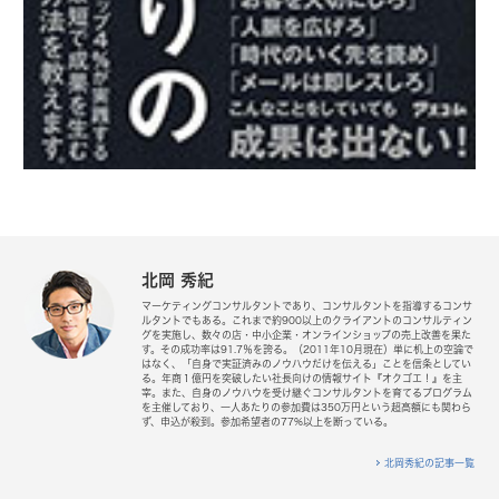
北岡 秀紀
マーケティングコンサルタントであり、コンサルタントを指導するコンサ
ルタントでもある。これまで約900以上のクライアントのコンサルティン
グを実施し、数々の店・中小企業・オンラインショップの売上改善を果た
す。その成功率は91.7％を誇る。（2011年10月現在）単に机上の空論で
はなく、「自身で実証済みのノウハウだけを伝える」ことを信条としてい
る。年商１億円を突破したい社長向けの情報サイト『オクゴエ！』を主
宰。また、自身のノウハウを受け継ぐコンサルタントを育てるプログラム
を主催しており、一人あたりの参加費は350万円という超高額にも関わら
ず、申込が殺到。参加希望者の77%以上を断っている。
北岡秀紀の記事一覧