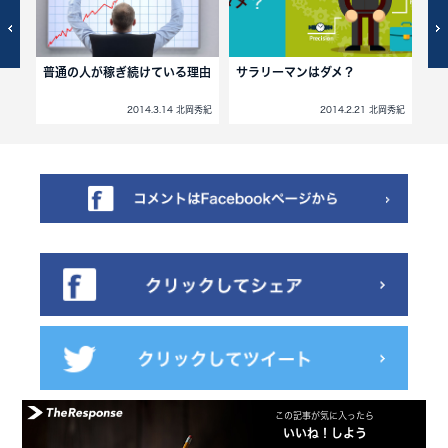
普通の人が稼ぎ続けている理由
サラリーマンはダメ？
プ
組
北岡秀紀
2014.3.14 北岡秀紀
2014.2.21 北岡秀紀
この記事が気に入ったら
いいね！しよう