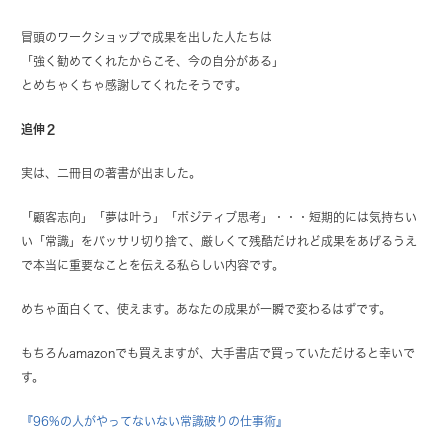
冒頭のワークショップで成果を出した人たちは
「強く勧めてくれたからこそ、今の自分がある」
とめちゃくちゃ感謝してくれたそうです。
追伸２
実は、二冊目の著書が出ました。
「顧客志向」「夢は叶う」「ポジティブ思考」・・・短期的には気持ちい
い「常識」をバッサリ切り捨て、厳しくて残酷だけれど成果をあげるうえ
で本当に重要なことを伝える私らしい内容です。
めちゃ面白くて、使えます。あなたの成果が一瞬で変わるはずです。
もちろんamazonでも買えますが、大手書店で買っていただけると幸いで
す。
『96%の人がやってないない常識破りの仕事術』